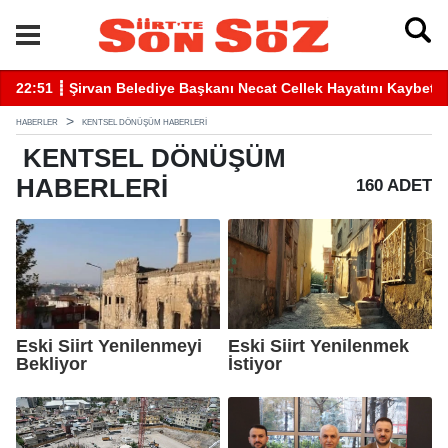
ayatını Kaybetti
22:41 ┋ Siirt’te Baraj Sularının Yükselmesiyle Mahs
HABERLER
KENTSEL DÖNÜŞÜM HABERLERI
KENTSEL DÖNÜŞÜM
HABERLERI
160 ADET
Eski Siirt Yenilenmeyi
Eski Siirt Yenilenmek
Bekliyor
İstiyor