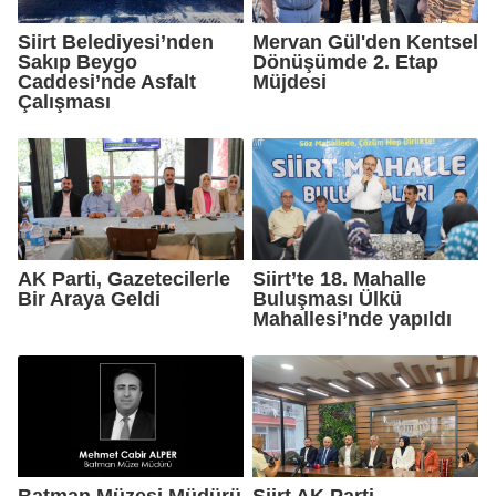
Siirt Belediyesi’nden
Mervan Gül'den Kentsel
Sakıp Beygo
Dönüşümde 2. Etap
Caddesi’nde Asfalt
Müjdesi
Çalışması
AK Parti, Gazetecilerle
Siirt’te 18. Mahalle
Bir Araya Geldi
Buluşması Ülkü
Mahallesi’nde yapıldı
Batman Müzesi Müdürü
Siirt AK Parti