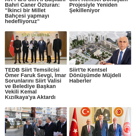
Bahri Caner Özturan:
Projesiyle Yeniden
"İkinci bir Millet
Şekilleniyor
Bahçesi yapmayı
hedefliyoruz"
TEDB Siirt Temsilcisi
Siirt'te Kentsel
Ömer Faruk Sevgi, İmar
Dönüşümde Müjdeli
Sorunlarını Siirt Valisi
Haberler
ve Belediye Başkan
Vekili Kemal
Kızılkaya'ya Aktardı