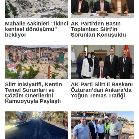
Mahalle sakinleri "ikinci
AK Parti'den Basın
kentsel dönüşümü"
Toplantısı: Siirt'in
bekliyor
Sorunları Konuşuldu
Siirt İnisiyatifi, Kentin
AK Parti Siirt İl Başkanı
Temel Sorunları ve
Özturan’dan Ankara’da
Çözüm Önerilerini
Yoğun Temas Trafiği
Kamuoyuyla Paylaştı