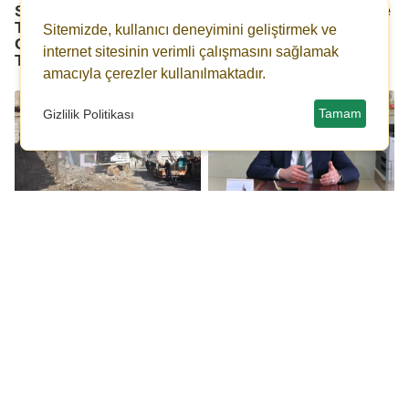
Siirt AK Parti
Siirt’te Geri Dönüşümle
Teşkilatından Geniş
Hem Doğa Korunuyor
Sitemizde, kullanıcı deneyimini geliştirmek ve
Gündemli Basın
Hem Hayvanlar
internet sitesinin verimli çalışmasını sağlamak
Toplantısı
Besleniyor
amacıyla çerezler kullanılmaktadır.
Tamam
Gizlilik Politikası
Son Günlerde Ülke
AK Parti Siirt İl Başkanı
Genelinde Artan
Bahri Caner Özturan:
Sarsıntılar… Siirt'te
"İkinci bir Millet
Kentsel Dönüşümü
Bahçesi yapmayı
Kaçınılmaz Kılıyor
hedefliyoruz"