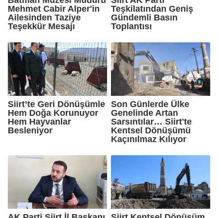
Mehmet Cabir Alper'in
Teşkilatından Geniş
Ailesinden Taziye
Gündemli Basın
Teşekkür Mesajı
Toplantısı
Siirt’te Geri Dönüşümle
Son Günlerde Ülke
Hem Doğa Korunuyor
Genelinde Artan
Hem Hayvanlar
Sarsıntılar… Siirt'te
Besleniyor
Kentsel Dönüşümü
Kaçınılmaz Kılıyor
AK Parti Siirt İl Başkanı
Siirt Kentsel Dönüşüm