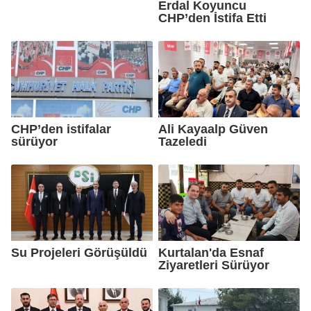
Erdal Koyuncu
CHP’den İstifa Etti
CHP’den istifalar
Ali Kayaalp Güven
sürüyor
Tazeledi
Su Projeleri Görüşüldü
Kurtalan'da Esnaf
Ziyaretleri Sürüyor