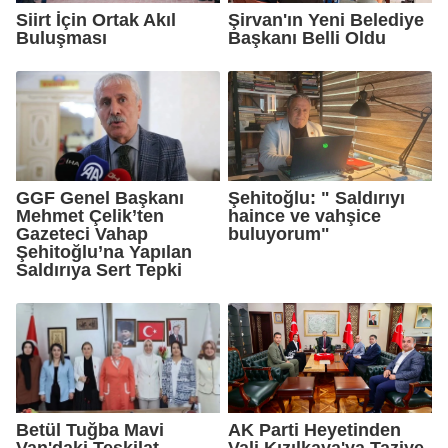
Siirt İçin Ortak Akıl
Şirvan'ın Yeni Belediye
Buluşması
Başkanı Belli Oldu
GGF Genel Başkanı
Şehitoğlu: " Saldırıyı
Mehmet Çelik’ten
haince ve vahşice
Gazeteci Vahap
buluyorum"
Şehitoğlu’na Yapılan
Saldırıya Sert Tepki
Betül Tuğba Mavi
AK Parti Heyetinden
Van'daki Teşkilat
Vali Kızılkaya'ya Taziye