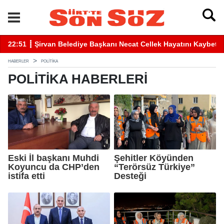
Necat Cellek Hayatını Kaybetti
22:41 ┋ Siirt’te Baraj Sularının Yüks
HABERLER
POLİTİKA
POLİTİKA HABERLERI
Eski İl başkanı Muhdi
Şehitler Köyünden
Koyuncu da CHP’den
“Terörsüz Türkiye”
istifa etti
Desteği