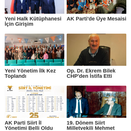
Yeni Halk Kütüphanesi
AK Parti'de Üye Mesaisi
İçin Girişim
Yeni Yönetim İlk Kez
Op. Dr. Ekrem Bilek
Toplandı
CHP'den İstifa Etti
AK Parti Siirt İl
19. Dönem Siirt
Yönetimi Belli Oldu
Milletvekili Mehmet