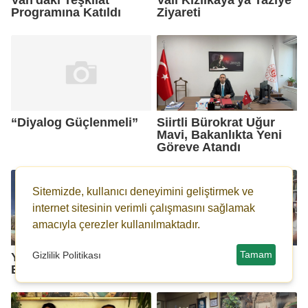
Programına Katıldı
Ziyareti
“Diyalog Güçlenmeli”
Siirtli Bürokrat Uğur
Mavi, Bakanlıkta Yeni
Göreve Atandı
Sitemizde, kullanıcı deneyimini geliştirmek ve
internet sitesinin verimli çalışmasını sağlamak
amacıyla çerezler kullanılmaktadır.
Tamam
Gizlilik Politikası
Yeni İl Başkanı
Babaoğlu Güven
Bekleniyor
Tazeledi