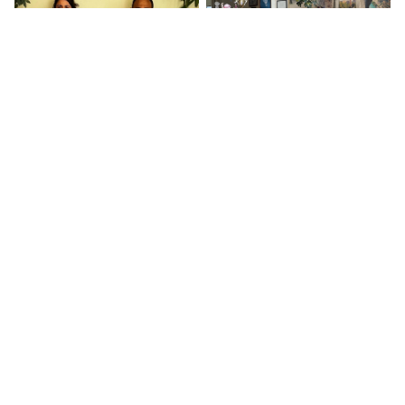
DBP Siirt il eş
AK Parti Siirt İl Başkan
başkanlarından ziyaret
Adayı Diyaeddin
Temiz’den Siirt İçin
2050 Vizyonu
Temayül Tamamlandı,
Siirt Barosu Dahil 16
Söz Ankara’da
Barodan Rahmi Koç
Hakkında Suç
Duyurusu