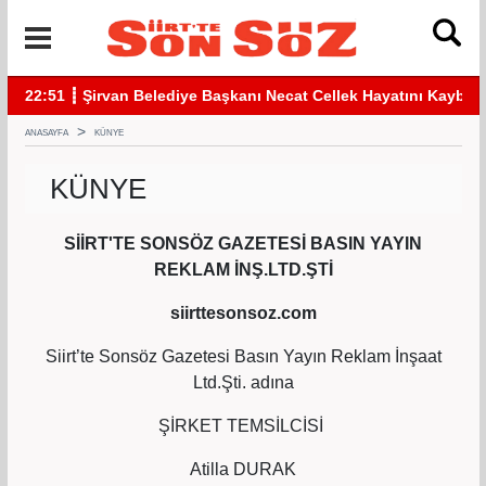
22:51 ┋ Şirvan Belediye Başkanı Necat Cellek Hayatını Kaybett
22:
ANASAYFA
KÜNYE
KÜNYE
SİİRT'TE SONSÖZ GAZETESİ BASIN YAYIN
REKLAM İNŞ.LTD.ŞTİ
siirttesonsoz.com
Siirt’te Sonsöz Gazetesi Basın Yayın Reklam İnşaat
Ltd.Şti. adına
ŞİRKET TEMSİLCİSİ
Atilla DURAK