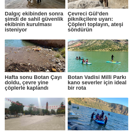
Dalgıç ekibinden sonra
Çevreci Gül’den
şimdi de sahil güvenlik
piknikçilere uyarı:
ekibinin kurulması
Çöpleri toplayın, ateşi
isteniyor
söndürün
Hafta sonu Botan Çayı
Botan Vadisi Milli Parkı
doldu, çevre yine
kano severler için ideal
çöplerle kaplandı
bir rota