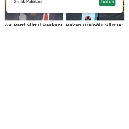
Tamam
Gizlilik Politikası
AK Parti Siirt İl Başkanı
Bakan Uraloğlu Siirt’te:
Özturan, Başur Projesi
Yeni Demiryolu ve Yol
ve Siirt'e DSİ Merkezi
Projeleri Tanıtıldı
İçin Ankara'da Yoğun
Mesai Harcıyor
Dört tarafı suyla çevrili
Siirt'te balıkçılık
Siirt'te yeni bir meslek
gelişiyor
gelişiyor