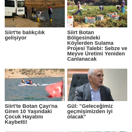
Siirt'te balıkçılık
Siirt Botan
gelişiyor
Bölgesindeki
Köylerden Sulama
Projesi Talebi: Sebze ve
Meyve Üretimi Yeniden
Canlanacak
Siirt'te Botan Çayı'na
Gül: "Geleceğimiz
Giren 10 Yaşındaki
geçmişimizden iyi
Çocuk Hayatını
olacak"
Kaybetti!