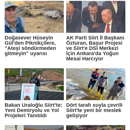
Doğasever Hüseyin
AK Parti Siirt İl Başkanı
Gül'den Piknikçilere,
Özturan, Başur Projesi
"Ateşi söndürmeden
ve Siirt'e DSİ Merkezi
gitmeyin" uyarısı
İçin Ankara'da Yoğun
Mesai Harcıyor
Bakan Uraloğlu Siirt’te:
Dört tarafı suyla çevrili
Yeni Demiryolu ve Yol
Siirt'te yeni bir meslek
Projeleri Tanıtıldı
gelişiyor