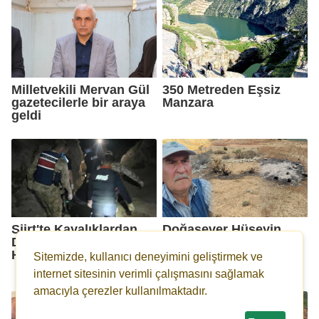
Milletvekili Mervan Gül
350 Metreden Eşsiz
gazetecilerle bir araya
Manzara
geldi
Siirt'te Kayalıklardan
Doğasever Hüseyin
Düşen Yaşlı Adam
Gül'den Piknikçilere,
Hayatını Kaybetti
"Ateşi söndürmeden
Sitemizde, kullanıcı deneyimini geliştirmek ve
gitmeyin" uyarısı
internet sitesinin verimli çalışmasını sağlamak
amacıyla çerezler kullanılmaktadır.