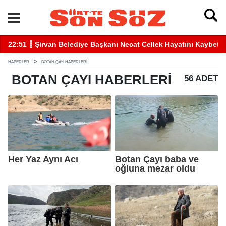
2:51 ┋ Şirvan Belediye Başkanı Necat Cellek Hayatını Kaybetti
22:41 
HABERLER
BOTAN ÇAYI HABERLERI
BOTAN ÇAYI
HABERLERI
56 ADET
Her Yaz Aynı Acı
Botan Çayı baba ve
oğluna mezar oldu