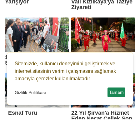
Yarışıyor
Vali Kızılkaya'ya Taziye
Ziyareti
15 Temmuz Ruhu
Milli İrade İçin Tek Ses
Sergide Yaşatılıyor
Sitemizde, kullanıcı deneyimini geliştirmek ve
internet sitesinin verimli çalışmasını sağlamak
amacıyla çerezler kullanılmaktadır.
Tamam
Gizlilik Politikası
Esnaf Turu
22 Yıl Şirvan'a Hizmet
Eden Necat Cellek Son
Yolculuğuna Uğurlandı