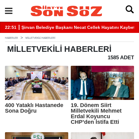
22:51 ┋ Şirvan Belediye Başkanı Necat Cellek Hayatını Kaybetti
22
HABERLER
MILLETVEKILI HABERLERI
MILLETVEKILI
HABERLERI
1585 ADET
400 Yataklı Hastanede
19. Dönem Siirt
Sona Doğru
Milletvekili Mehmet
Erdal Koyuncu
CHP’den İstifa Etti