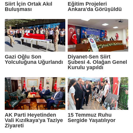
Siirt İçin Ortak Akıl
Eğitim Projeleri
Buluşması
Ankara'da Görüşüldü
Gazi Oğlu Son
Diyanet-Sen Siirt
Yolculuğuna Uğurlandı
Şubesi 4. Olağan Genel
Kurulu yapıldı
AK Parti Heyetinden
15 Temmuz Ruhu
Vali Kızılkaya'ya Taziye
Sergide Yaşatılıyor
Ziyareti