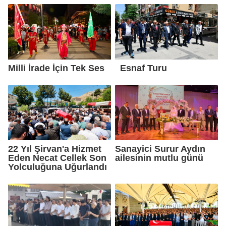
Milli İrade İçin Tek Ses
Esnaf Turu
22 Yıl Şirvan'a Hizmet
Sanayici Surur Aydın
Eden Necat Cellek Son
ailesinin mutlu günü
Yolculuğuna Uğurlandı