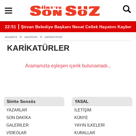
22:51 ┋ Şirvan Belediye Başkanı Necat Cellek Hayatını Kaybetti
22
ANASAYFA
GALERİLER
KARIKATÜRLER
KARIKATÜRLER
Aramanızla eşleşen içerik bulunamadı...
Siirtte Sonsöz
YASAL
YAZARLAR
İLETIŞIM
SON DAKİKA
KÜNYE
GALERİLER
YAYIN İLKELERI
VİDEOLAR
KURALLAR