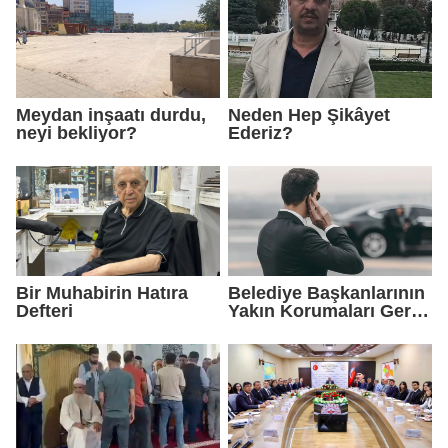
Meydan inşaatı durdu,
Neden Hep Şikâyet
neyi bekliyor?
Ederiz?
Bir Muhabirin Hatıra
Belediye Başkanlarının
Defteri
Yakın Korumaları Geri
Çekildi