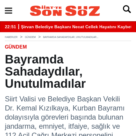
betti
22:41 ┋ Siirt’te Baraj Sularının Yükselmesiyle Mahsur Kalan Gen
16
HABERLER
GÜNDEM
BAYRAMDA SAHADAYDILAR, UNUTULMADILAR...
GÜNDEM
Bayramda
Sahadaydılar,
Unutulmadılar
Siirt Valisi ve Belediye Başkan Vekili
Dr. Kemal Kızılkaya, Kurban Bayramı
dolayısıyla görevleri başında bulunan
jandarma, emniyet, itfaiye, sağlık ve
112 Acil Çağrı Merkezi personelini