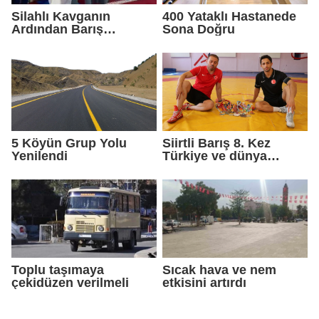
Silahlı Kavganın
400 Yataklı Hastanede
Ardından Barış
Sona Doğru
Sağlandı
5 Köyün Grup Yolu
Siirtli Barış 8. Kez
Yenilendi
Türkiye ve dünya
şampiyonluğu peşinde
Toplu taşımaya
Sıcak hava ve nem
çekidüzen verilmeli
etkisini artırdı