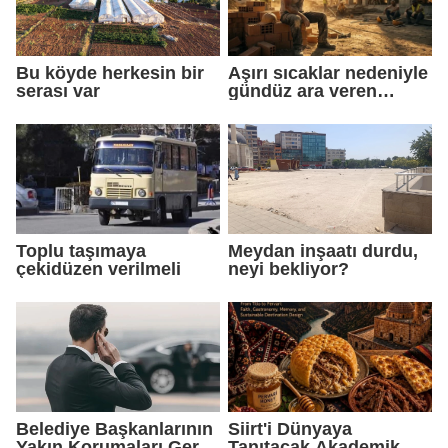
Bu köyde herkesin bir
Aşırı sıcaklar nedeniyle
serası var
gündüz ara veren
işçiler gece çalışmaya
başladı
Toplu taşımaya
Meydan inşaatı durdu,
çekidüzen verilmeli
neyi bekliyor?
Belediye Başkanlarının
Siirt'i Dünyaya
Yakın Korumaları Geri
Tanıtacak Akademik