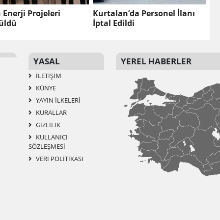
n Enerji Projeleri
Kurtalan’da Personel İlanı
üldü
İptal Edildi
YASAL
YEREL HABERLER
İLETIŞIM
KÜNYE
YAYIN İLKELERI
KURALLAR
GIZLILIK
KULLANICI
SÖZLEŞMESI
VERI POLITIKASI