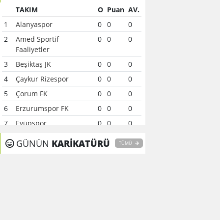
TAKIM
O
Puan
AV.
1
Alanyaspor
0
0
0
2
Amed Sportif
0
0
0
Faaliyetler
3
Beşiktaş JK
0
0
0
4
Çaykur Rizespor
0
0
0
5
Çorum FK
0
0
0
6
Erzurumspor FK
0
0
0
7
Eyüpspor
0
0
0
8
Fenerbahçe
0
0
0
GÜNÜN
KARİKATÜRÜ
TÜMÜ
9
Galatasaray
0
0
0
10
Gaziantep FK
0
0
0
11
Gençlerbirliği
0
0
0
12
Göztepe
0
0
0
13
Başakşehir FK
0
0
0