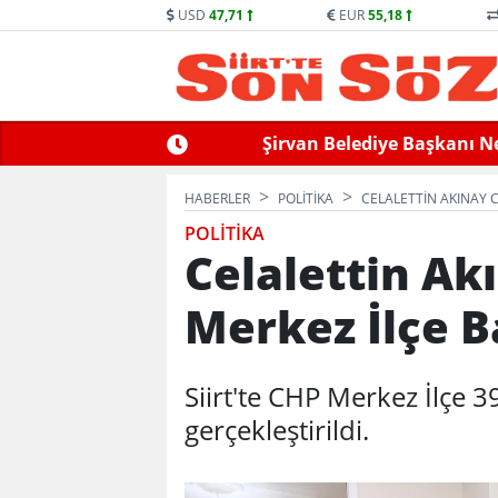
USD
47,71
EUR
55,18
Şirvan Belediye Başkanı Ne
HABERLER
POLİTİKA
CELALETTIN AKINAY 
POLİTİKA
Celalettin Ak
Merkez İlçe B
Siirt'te CHP Merkez İlçe 
gerçekleştirildi.