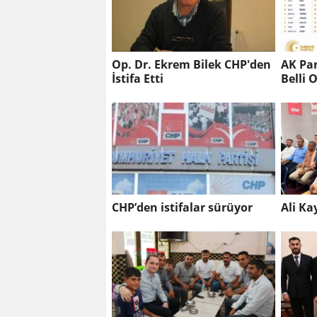
Op. Dr. Ekrem Bilek CHP'den
AK Par
İstifa Etti
Belli 
CHP’den istifalar sürüyor
Ali Ka