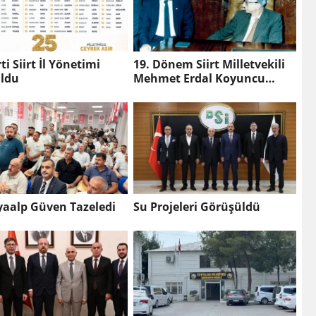
ti Siirt İl Yönetimi
19. Dönem Siirt Milletvekili
Oldu
Mehmet Erdal Koyuncu
CHP’den İstifa Etti
yaalp Güven Tazeledi
Su Projeleri Görüşüldü