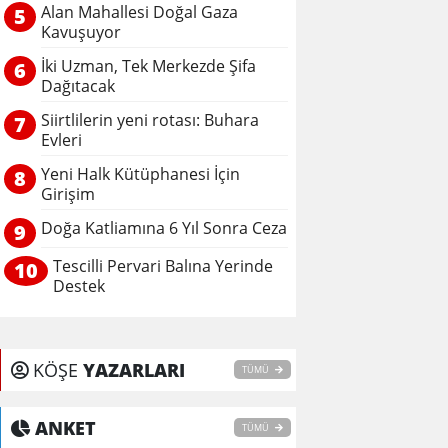
Alan Mahallesi Doğal Gaza
5
Kavuşuyor
İki Uzman, Tek Merkezde Şifa
6
Dağıtacak
Siirtlilerin yeni rotası: Buhara
7
Evleri
Yeni Halk Kütüphanesi İçin
8
Girişim
Doğa Katliamına 6 Yıl Sonra Ceza
9
Tescilli Pervari Balına Yerinde
10
Destek
KÖŞE
YAZARLARI
TÜMÜ
ANKET
TÜMÜ