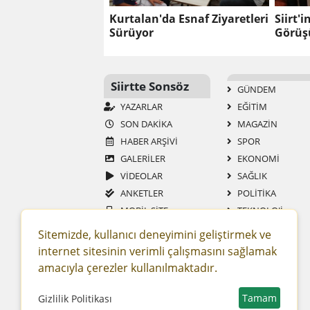
Kurtalan'da Esnaf Ziyaretleri
Siirt'i
Sürüyor
Görüş
Siirtte Sonsöz
GÜNDEM
YAZARLAR
EĞİTİM
SON DAKİKA
MAGAZİN
HABER ARŞİVİ
SPOR
GALERİLER
EKONOMİ
VİDEOLAR
SAĞLIK
ANKETLER
POLİTİKA
MOBİL SİTE
TEKNOLOJİ
RSS
YAŞAM
Sitemizde, kullanıcı deneyimini geliştirmek ve
GAZETELER
ASAYİŞ
internet sitesinin verimli çalışmasını sağlamak
SİTENE EKLE
DÜNYA
amacıyla çerezler kullanılmaktadır.
RESMİ İLAN
ROPÖRTAJ
Tamam
Gizlilik Politikası