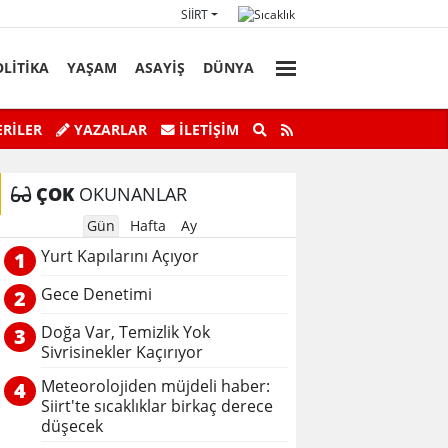
SIIRT
OLİTİKA
YAŞAM
ASAYİŞ
DÜNYA
nın Yükselmesiyle Mahsur Kalan Genç
Siirt Valisi ve Be
RİLER
YAZARLAR
İLETIŞIM
Kurtarıldı
ÇOK
OKUNANLAR
Gün
Hafta
Ay
Yurt Kapılarını Açıyor
1
Gece Denetimi
2
Doğa Var, Temizlik Yok
3
Sivrisinekler Kaçırıyor
Meteorolojiden müjdeli haber:
4
Siirt'te sıcaklıklar birkaç derece
düşecek