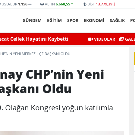
USD/EUR
1.156
ALTIN
6.660,55
BİST
13.779,39
GÜNDEM
EĞİTİM
SPOR
EKONOMİ
SAĞLIK
P
cat Cellek Hayatını Kaybetti
Siirt’te Baraj Suları
VİDEOLAR
GALE
CHP’NIN YENI MERKEZ İLÇE BAŞKANI OLDU
ınay CHP’nin Yeni
aşkanı Oldu
39. Olağan Kongresi yoğun katılımla