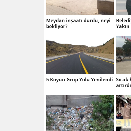
Meydan inşaatı durdu, neyi
Beledi
bekliyor?
Yakın
Çekild
5 Köyün Grup Yolu Yenilendi
Sıcak 
artırd