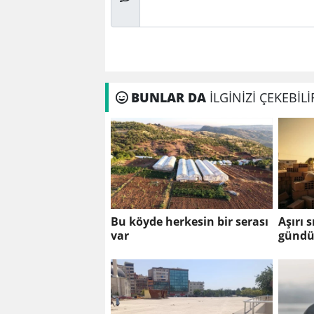
BUNLAR DA
İLGİNİZİ ÇEKEBİLİ
Bu köyde herkesin bir serası
Aşırı 
var
gündüz
çalışm