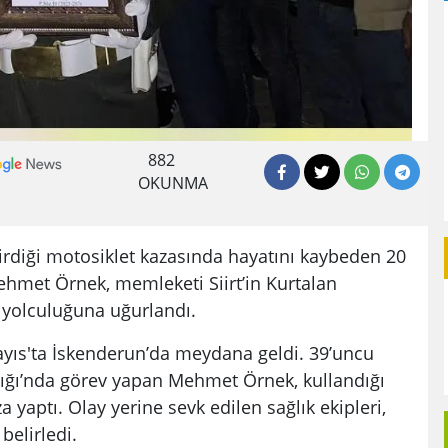
882
OKUNMA
irdiği motosiklet kazasında hayatını kaybeden 20
ehmet Örnek, memleketi Siirt’in Kurtalan
 yolculuğuna uğurlandı.
Mayıs'ta İskenderun’da meydana geldi. 39’uncu
ğı’nda görev yapan Mehmet Örnek, kullandığı
 yaptı. Olay yerine sevk edilen sağlık ekipleri,
belirledi.