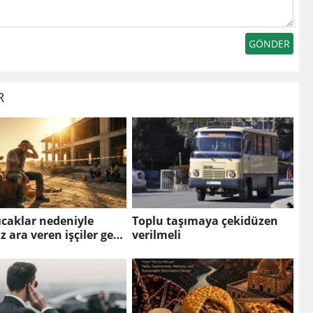
R
sıcaklar nedeniyle
Toplu taşımaya çekidüzen
 ara veren işçiler gece
verilmeli
aya başladı