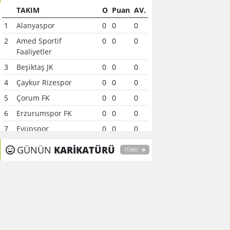
TAKIM
O
Puan
AV.
1
Alanyaspor
0
0
0
2
Amed Sportif
0
0
0
Faaliyetler
3
Beşiktaş JK
0
0
0
4
Çaykur Rizespor
0
0
0
5
Çorum FK
0
0
0
6
Erzurumspor FK
0
0
0
7
Eyüpspor
0
0
0
8
Fenerbahçe
0
0
0
GÜNÜN
KARİKATÜRÜ
TÜMÜ
9
Galatasaray
0
0
0
10
Gaziantep FK
0
0
0
11
Gençlerbirliği
0
0
0
12
Göztepe
0
0
0
13
Başakşehir FK
0
0
0