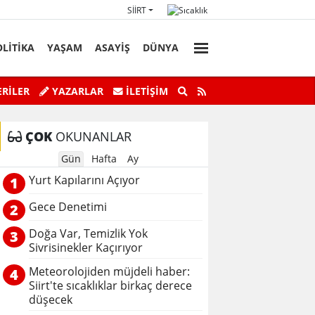
SIIRT
OLİTİKA
YAŞAM
ASAYİŞ
DÜNYA
Başkan Vekili Kızılkaya'nın Acı Günü!
Botan Çayı’n
RİLER
YAZARLAR
İLETIŞIM
ÇOK
OKUNANLAR
Gün
Hafta
Ay
Yurt Kapılarını Açıyor
1
Gece Denetimi
2
Doğa Var, Temizlik Yok
3
Sivrisinekler Kaçırıyor
Meteorolojiden müjdeli haber:
4
Siirt'te sıcaklıklar birkaç derece
düşecek