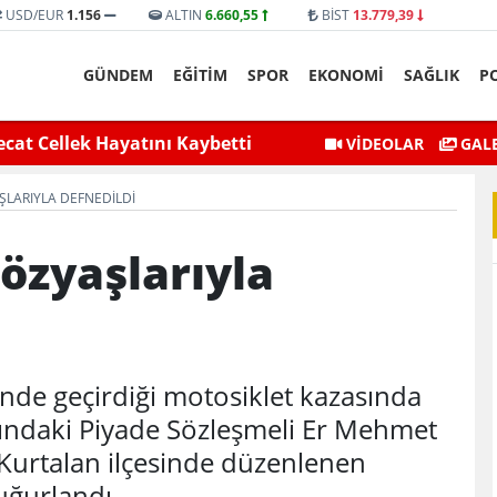
USD/EUR
1.156
ALTIN
6.660,55
BİST
13.779,39
GÜNDEM
EĞİTİM
SPOR
EKONOMİ
SAĞLIK
P
selmesiyle Mahsur Kalan Genç
Siirt Valisi ve Belediye 
VİDEOLAR
GALE
Kurtarıldı
AŞLARIYLA DEFNEDILDI
Gözyaşlarıyla
inde geçirdiği motosiklet kazasında
ındaki Piyade Sözleşmeli Er Mehmet
 Kurtalan ilçesinde düzenlenen
uğurlandı.