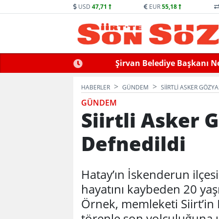
USD
47,71
EUR
55,18
llek Hayatını Kaybetti
Siirt’te Baraj Sularının Yük
HABERLER
GÜNDEM
SIIRTLI ASKER GÖZY
GÜNDEM
Siirtli Asker 
Defnedildi
Hatay’ın İskenderun ilçes
hayatını kaybeden 20 yaş
Örnek, memleketi Siirt’in
törenle son yolculuğuna 