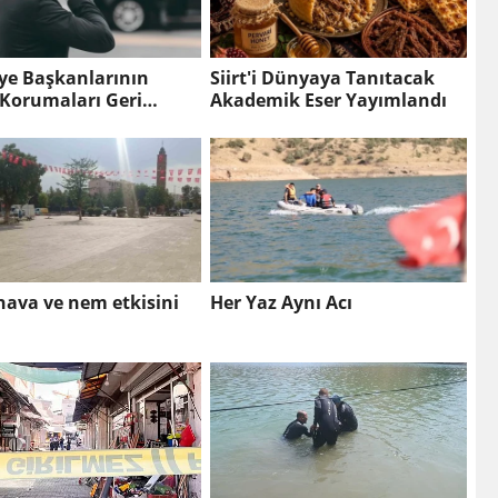
ye Başkanlarının
Siirt'i Dünyaya Tanıtacak
 Korumaları Geri
Akademik Eser Yayımlandı
i
hava ve nem etkisini
Her Yaz Aynı Acı
ı