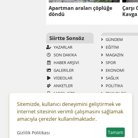
Apartman araları çöplüğe
Çarşı 
döndü
Kavga
Siirtte Sonsöz
GÜNDEM
YAZARLAR
EĞİTİM
SON DAKİKA
MAGAZİN
HABER ARŞİVİ
SPOR
GALERİLER
EKONOMİ
VİDEOLAR
SAĞLIK
ANKETLER
POLİTİKA
MOBİL SİTE
TEKNOLOJİ
RSS
YAŞAM
Sitemizde, kullanıcı deneyimini geliştirmek ve
GAZETELER
ASAYİŞ
internet sitesinin verimli çalışmasını sağlamak
SİTENE EKLE
DÜNYA
amacıyla çerezler kullanılmaktadır.
RESMİ İLAN
ROPÖRTAJ
Tamam
Gizlilik Politikası