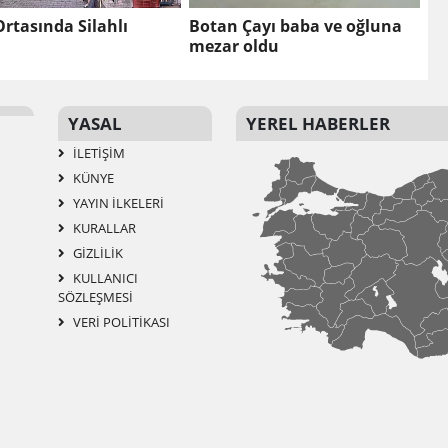
Ortasında Silahlı
Botan Çayı baba ve oğluna
mezar oldu
YASAL
YEREL HABERLER
İLETIŞIM
KÜNYE
YAYIN İLKELERI
KURALLAR
GIZLILIK
KULLANICI
SÖZLEŞMESI
VERI POLITIKASI