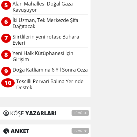
Alan Mahallesi Doğal Gaza
5
Kavuşuyor
İki Uzman, Tek Merkezde Şifa
6
Dağıtacak
Siirtlilerin yeni rotası: Buhara
7
Evleri
Yeni Halk Kütüphanesi İçin
8
Girişim
Doğa Katliamına 6 Yıl Sonra Ceza
9
Tescilli Pervari Balına Yerinde
10
Destek
KÖŞE
YAZARLARI
TÜMÜ
ANKET
TÜMÜ