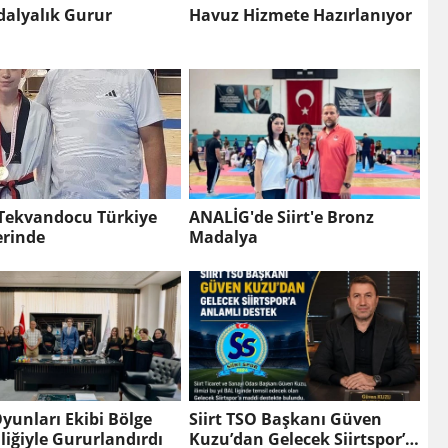
dalyalık Gurur
Havuz Hizmete Hazırlanıyor
i Tekvandocu Türkiye
ANALİG'de Siirt'e Bronz
erinde
Madalya
yunları Ekibi Bölge
Siirt TSO Başkanı Güven
iliğiyle Gururlandırdı
Kuzu’dan Gelecek Siirtspor’a