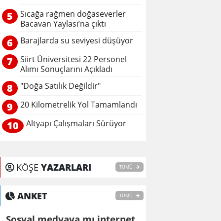
Sıcağa rağmen doğaseverler
5
Bacavan Yaylası’na çıktı
Barajlarda su seviyesi düşüyor
6
Siirt Üniversitesi 22 Personel
7
Alımı Sonuçlarını Açıkladı
"Doğa Satılık Değildir"
8
20 Kilometrelik Yol Tamamlandı
9
Altyapı Çalışmaları Sürüyor
10
KÖŞE
YAZARLARI
TÜMÜ
ANKET
TÜMÜ
Sosyal medyaya mı internet