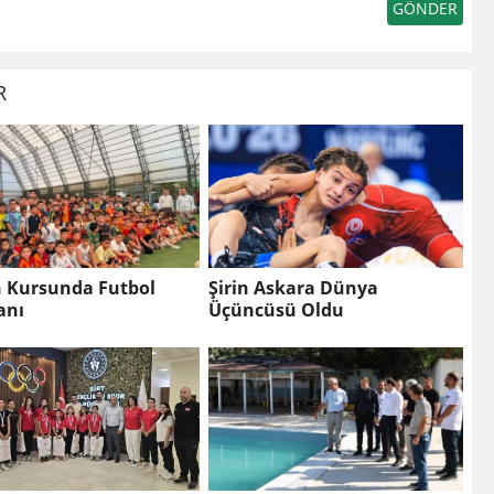
R
n Kursunda Futbol
Şirin Askara Dünya
anı
Üçüncüsü Oldu