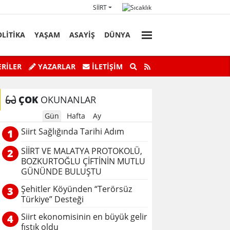
SIIRT
OLİTİKA
YAŞAM
ASAYİŞ
DÜNYA
Başkan Vekili Kızılkaya'nın Acı Günü!
Botan Çayı’n
RİLER
YAZARLAR
İLETIŞIM
ÇOK
OKUNANLAR
Gün
Hafta
Ay
Siirt Sağlığında Tarihi Adım
1
SİİRT VE MALATYA PROTOKOLÜ,
2
BOZKURTOĞLU ÇİFTİNİN MUTLU
GÜNÜNDE BULUŞTU
Şehitler Köyünden “Terörsüz
3
Türkiye” Desteği
Siirt ekonomisinin en büyük gelir
4
fıstık oldu