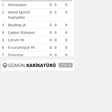
1
Alanyaspor
0
0
0
2
Amed Sportif
0
0
0
Faaliyetler
3
Beşiktaş JK
0
0
0
4
Çaykur Rizespor
0
0
0
5
Çorum FK
0
0
0
6
Erzurumspor FK
0
0
0
7
Eyüpspor
0
0
0
8
Fenerbahçe
0
0
0
GÜNÜN
KARİKATÜRÜ
TÜMÜ
9
Galatasaray
0
0
0
10
Gaziantep FK
0
0
0
11
Gençlerbirliği
0
0
0
12
Göztepe
0
0
0
13
Başakşehir FK
0
0
0
14
Kasımpaşa
0
0
0