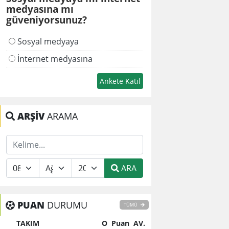
medyasına mı
güveniyorsunuz?
Sosyal medyaya
İnternet medyasına
ARŞİV
ARAMA
ARA
PUAN
DURUMU
TÜMÜ
TAKIM
O
Puan
AV.