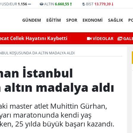
USD/EUR
1.156
ALTIN
6.660,55
BİST
13.779,39
GÜNDEM
EĞİTİM
SPOR
EKONOMİ
SAĞLIK
P
selmesiyle Mahsur Kalan Genç
Siirt Valisi ve Belediye 
VİDEOLAR
GALE
Kurtarıldı
NBUL KOŞUSUNDA DA ALTIN MADALYA ALDI
han İstanbul
altın madalya aldı
daki master atlet Muhittin Gürhan,
 yarı maratonunda kendi yaş
rken, 25 yılda büyük başarı kazandı.