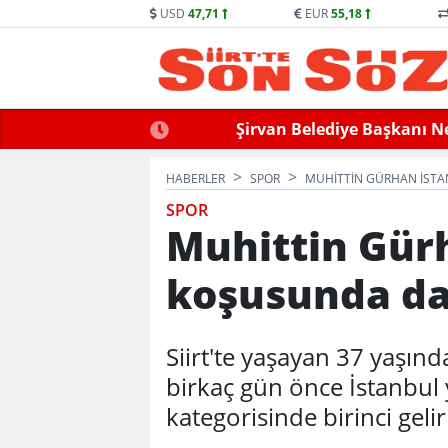
USD
47,71
EUR
55,18
llek Hayatını Kaybetti
Siirt’te Baraj Sularının Yük
HABERLER
SPOR
MUHITTIN GÜRHAN İSTA
SPOR
Muhittin Gür
koşusunda da 
Siirt'te yaşayan 37 yaşın
birkaç gün önce İstanbul
kategorisinde birinci geli