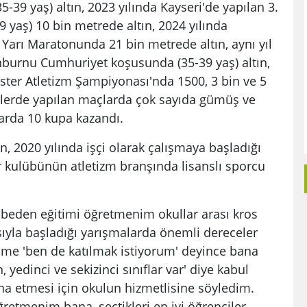
-39 yaş) altın, 2023 yılında Kayseri'de yapılan 3.
9 yaş) 10 bin metrede altın, 2024 yılında
 Yarı Maratonunda 21 bin metrede altın, aynı yıl
inburnu Cumhuriyet koşusunda (35-39 yaş) altın,
ster Atletizm Şampiyonası'nda 1500, 3 bin ve 5
rihlerde yapılan maçlarda çok sayıda gümüş ve
arda 10 kupa kazandı.
, 2020 yılında işçi olarak çalışmaya başladığı
r kulübünün atletizm branşında lisanslı sporcu
beden eğitimi öğretmenim okullar arası kros
yla başladığı yarışmalarda önemli dereceler
nime 'ben de katılmak istiyorum' deyince bana
yedinci ve sekizinci sınıflar var' diye kabul
a etmesi için okulun hizmetlisine söyledim.
ğretmenim bana, seçtikleri en iyi öğrenciler