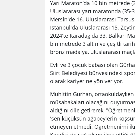
Yarı Maraton’da 10 bin metrede (35
Uluslararası yarı maratonda (35-3
Mersin'de 16. Uluslararası Tarsus
İstanbul'da Uluslararası 15. Zeyt
2024'te Karadağ'da 33. Balkan Ma
bin metrede 3 altın ve çeşitli ta
bronz madalya, uluslararası maçl
Evli ve 3 çocuk babası olan Gürhan
Siirt Belediyesi bünyesindeki spo
olarak kariyerine yön veriyor.
Muhittin Gürhan, ortaokuldayken 
müsabakaları olacağını duyurması
aldığını dile getirerek, "Öğretme
'sen küçüksün ağabeylerin koşsun, 
etmeyen etmedi. Öğretmenimi ikn
Kendisi de sağ olsun ikna ettiği ö