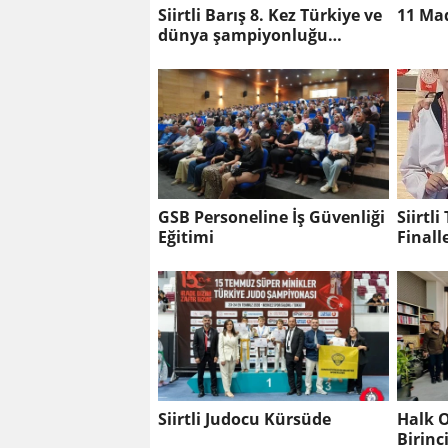
Siirtli Barış 8. Kez Türkiye ve
11 Ma
dünya şampiyonluğu
peşinde
GSB Personeline İş Güvenliği
Siirtl
Eğitimi
Finall
Siirtli Judocu Kürsüde
Halk O
Birinc