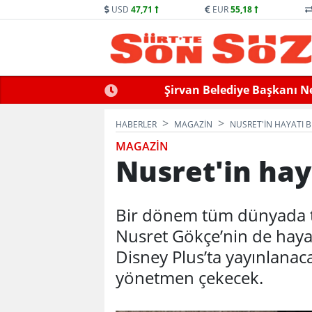
USD
47,71
EUR
55,18
llek Hayatını Kaybetti
Siirt’te Baraj Sularının Yük
HABERLER
MAGAZİN
NUSRET'IN HAYATI 
MAGAZİN
Nusret'in hay
Bir dönem tüm dünyada t
Nusret Gökçe’nin de hayatı
Disney Plus’ta yayınlanac
yönetmen çekecek.