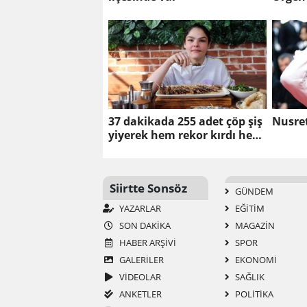
Hacıbe
geldi
37 dakikada 255 adet çöp şiş
Nusret
yiyerek hem rekor kırdı hem
de 26 bin TL'lik ödülün
sahibi oldu
Siirtte Sonsöz
GÜNDEM
YAZARLAR
EĞİTİM
SON DAKİKA
MAGAZİN
HABER ARŞİVİ
SPOR
GALERİLER
EKONOMİ
VİDEOLAR
SAĞLIK
ANKETLER
POLİTİKA