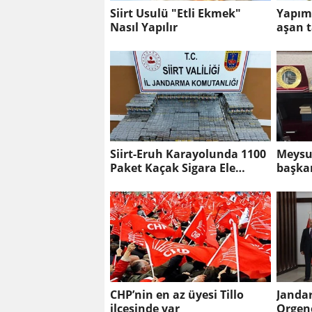
Siirt Usulü "Etli Ekmek"
Yapımı
Nasıl Yapılır
aşan t
Siirt-Eruh Karayolunda 1100
Meysu,
Paket Kaçak Sigara Ele
başka
Geçirildi
CHP’nin en az üyesi Tillo
Janda
ilçesinde var
Orgene