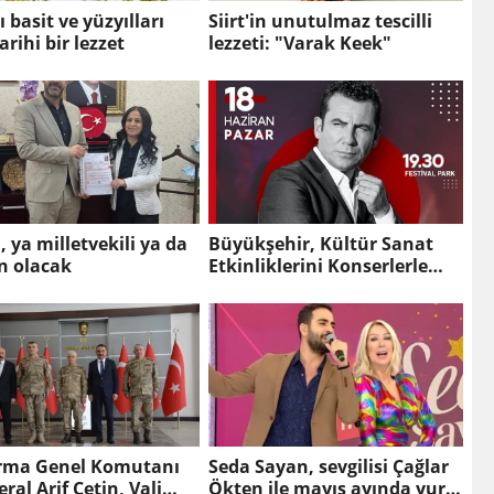
 basit ve yüzyılları
Siirt'in unutulmaz tescilli
arihi bir lezzet
lezzeti: "Varak Keek"
 ya milletvekili ya da
Büyükşehir, Kültür Sanat
n olacak
Etkinliklerini Konserlerle
Sürdürüyor
rma Genel Komutanı
Seda Sayan, sevgilisi Çağlar
ral Arif Çetin, Vali
Ökten ile mayıs ayında yurt