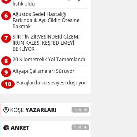
fıstık oldu
Ağustos Sedef Hastalığı
6
Farkındalık Ayı: Cildin Ötesine
Bakmak
SİİRT'İN ZİRVESİNDEKİ GİZEM:
7
İRUN KALESİ KEŞFEDİLMEYİ
BEKLİYOR
20 Kilometrelik Yol Tamamlandı
8
Altyapı Çalışmaları Sürüyor
9
Barajlarda su seviyesi düşüyor
10
KÖŞE
YAZARLARI
TÜMÜ
ANKET
TÜMÜ