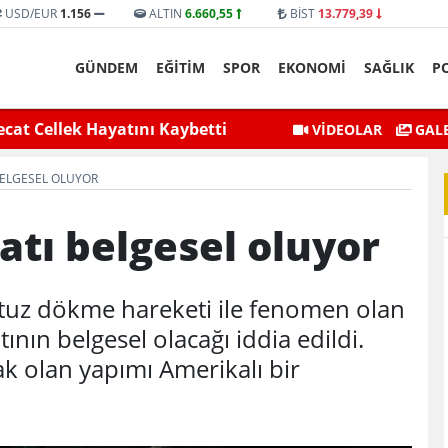
USD/EUR
1.156
ALTIN
6.660,55
BİST
13.779,39
GÜNDEM
EĞİTİM
SPOR
EKONOMİ
SAĞLIK
P
selmesiyle Mahsur Kalan Genç
Siirt Valisi ve Belediye 
VİDEOLAR
GALE
Kurtarıldı
BELGESEL OLUYOR
atı belgesel oluyor
uz dökme hareketi ile fenomen olan
nın belgesel olacağı iddia edildi.
ak olan yapımı Amerikalı bir