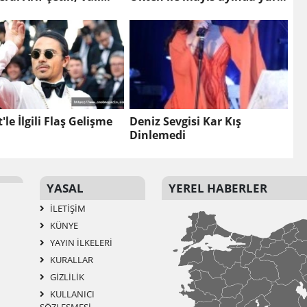
ktaşoğlu ile bir araya
dışında evleneceğini
duyurdu
'le İlgili Flaş Gelişme
Deniz Sevgisi Kar Kış
Dinlemedi
YASAL
YEREL HABERLER
İLETIŞIM
KÜNYE
YAYIN İLKELERI
KURALLAR
GIZLILIK
KULLANICI
SÖZLEŞMESI