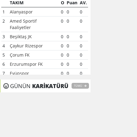
TAKIM
O
Puan
AV.
1
Alanyaspor
0
0
0
2
Amed Sportif
0
0
0
Faaliyetler
3
Beşiktaş JK
0
0
0
4
Çaykur Rizespor
0
0
0
5
Çorum FK
0
0
0
6
Erzurumspor FK
0
0
0
7
Eyüpspor
0
0
0
8
Fenerbahçe
0
0
0
GÜNÜN
KARİKATÜRÜ
TÜMÜ
9
Galatasaray
0
0
0
10
Gaziantep FK
0
0
0
11
Gençlerbirliği
0
0
0
12
Göztepe
0
0
0
13
Başakşehir FK
0
0
0