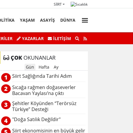
SIIRT
OLİTİKA
YAŞAM
ASAYİŞ
DÜNYA
Başkan Vekili Kızılkaya'nın Acı Günü!
Botan Çayı’n
RİLER
YAZARLAR
İLETIŞIM
ÇOK
OKUNANLAR
Gün
Hafta
Ay
Siirt Sağlığında Tarihi Adım
1
Sıcağa rağmen doğaseverler
2
Bacavan Yaylası’na çıktı
Şehitler Köyünden “Terörsüz
3
Türkiye” Desteği
"Doğa Satılık Değildir"
4
Siirt ekonomisinin en büyük gelir
5