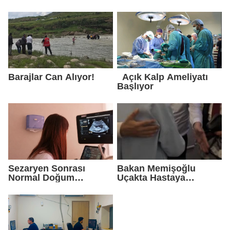
gündemine oturdu
Göğüs Cerrahisi
Uzmanı Op. Dr. Alper
Süer: “Akciğer
Nodülleri Her Zaman
Kanser Anlamına
Gelmez”
Barajlar Can Alıyor!
Açık Kalp Ameliyatı
Başlıyor
Sezaryen Sonrası
Bakan Memişoğlu
Normal Doğum
Uçakta Hastaya
Başarıyla Uygulanıyor
Müdahale Etti