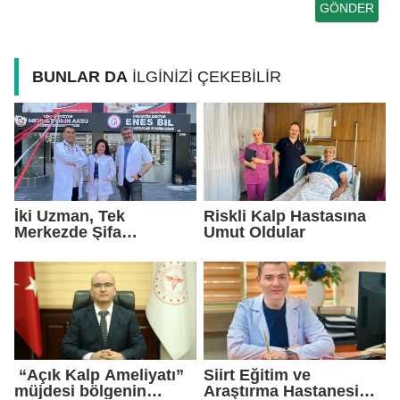
BUNLAR DA
İLGİNİZİ ÇEKEBİLİR
İki Uzman, Tek
Riskli Kalp Hastasına
Merkezde Şifa
Umut Oldular
Dağıtacak
“Açık Kalp Ameliyatı”
Siirt Eğitim ve
müjdesi bölgenin
Araştırma Hastanesi