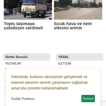
Toplu taşımaya
Sıcak hava ve nem
çekidüzen verilmeli
etkisini artırdı
Siirtte Sonsöz
YASAL
YAZARLAR
İLETIŞIM
SON DAKİKA
KÜNYE
GALERİLER
YAYIN İLKELERI
Sitemizde, kullanıcı deneyimini geliştirmek ve
VİDEOLAR
KURALLAR
internet sitesinin verimli çalışmasını sağlamak
ANKETLER
GIZLILIK
amacıyla çerezler kullanılmaktadır.
WİKİ
KULLANICI SÖZLEŞMESI
Tamam
Gizlilik Politikası
ŞEHİR REHBERİ
VERI POLITIKASI
GAZETELER