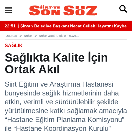
betti
22:41 ┋ Siirt’te Baraj Sularının Yükselmesiyle Mahsur Kalan Gen
16
HABERLER
SAĞLIK
SAĞLIKTA KALITE İÇIN ORTAK AKIL...
SAĞLIK
Sağlıkta Kalite İçin
Ortak Akıl
Siirt Eğitim ve Araştırma Hastanesi
bünyesinde sağlık hizmetlerinin daha
etkin, verimli ve sürdürülebilir şekilde
yürütülmesine katkı sağlamak amacıyla
“Hastane Eğitim Planlama Komisyonu”
ile “Hastane Koordinasyon Kurulu”