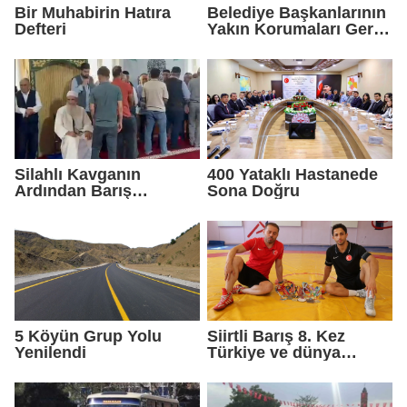
Bir Muhabirin Hatıra
Belediye Başkanlarının
Defteri
Yakın Korumaları Geri
Çekildi
Silahlı Kavganın
400 Yataklı Hastanede
Ardından Barış
Sona Doğru
Sağlandı
5 Köyün Grup Yolu
Siirtli Barış 8. Kez
Yenilendi
Türkiye ve dünya
şampiyonluğu peşinde