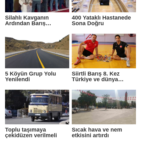
Silahlı Kavganın
400 Yataklı Hastanede
Ardından Barış
Sona Doğru
Sağlandı
5 Köyün Grup Yolu
Siirtli Barış 8. Kez
Yenilendi
Türkiye ve dünya
şampiyonluğu peşinde
Toplu taşımaya
Sıcak hava ve nem
çekidüzen verilmeli
etkisini artırdı