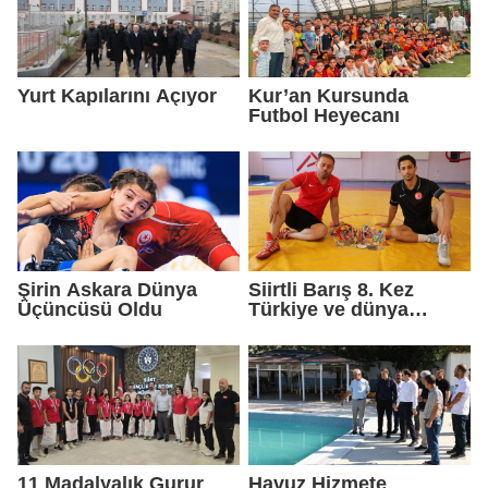
Yurt Kapılarını Açıyor
Kur’an Kursunda
Futbol Heyecanı
Şirin Askara Dünya
Siirtli Barış 8. Kez
Üçüncüsü Oldu
Türkiye ve dünya
şampiyonluğu peşinde
11 Madalyalık Gurur
Havuz Hizmete