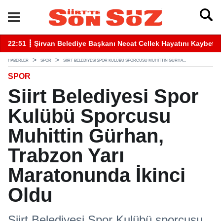
betti
22:41 ┋ Siirt’te Baraj Sularının Yükselmesiyle Mahsur Kalan Gen
16
HABERLER
SPOR
SIIRT BELEDIYESI SPOR KULÜBÜ SPORCUSU MUHITTIN GÜRHA...
SPOR
Siirt Belediyesi Spor
Kulübü Sporcusu
Muhittin Gürhan,
Trabzon Yarı
Maratonunda İkinci
Oldu
Siirt Belediyesi Spor Kulübü sporcusu