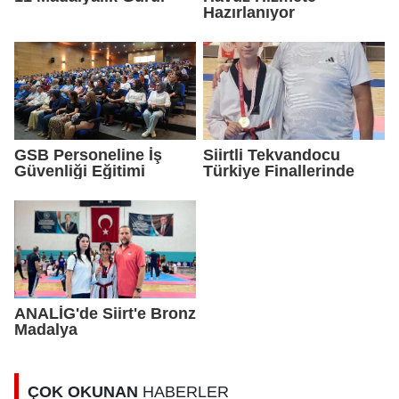
Hazırlanıyor
GSB Personeline İş
Siirtli Tekvandocu
Güvenliği Eğitimi
Türkiye Finallerinde
ANALİG'de Siirt'e Bronz
Madalya
ÇOK OKUNAN
HABERLER