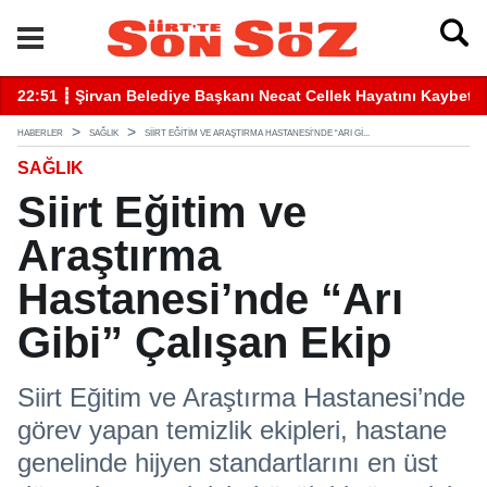
betti
22:41 ┋ Siirt’te Baraj Sularının Yükselmesiyle Mahsur Kalan Gen
16
HABERLER
SAĞLIK
SIIRT EĞITIM VE ARAŞTIRMA HASTANESI’NDE “ARI GI...
SAĞLIK
Siirt Eğitim ve
Araştırma
Hastanesi’nde “Arı
Gibi” Çalışan Ekip
Siirt Eğitim ve Araştırma Hastanesi’nde
görev yapan temizlik ekipleri, hastane
genelinde hijyen standartlarını en üst