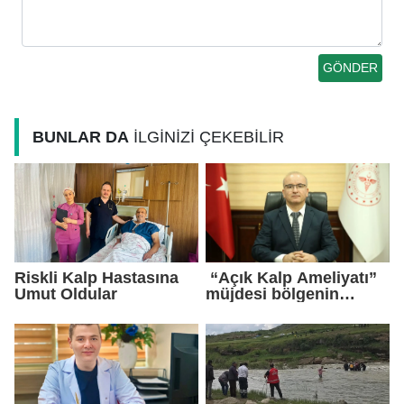
BUNLAR DA
İLGİNİZİ ÇEKEBİLİR
Riskli Kalp Hastasına
“Açık Kalp Ameliyatı”
Umut Oldular
müjdesi bölgenin
gündemine oturdu