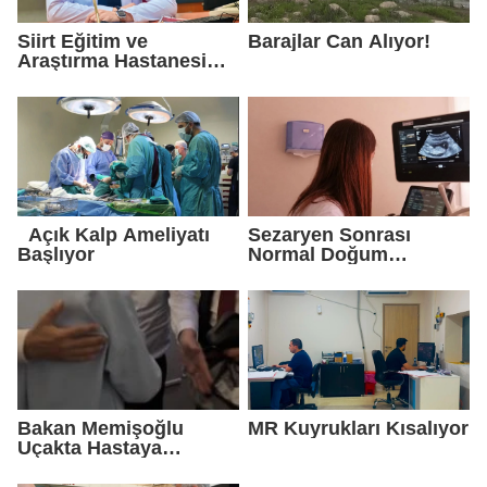
Siirt Eğitim ve
Barajlar Can Alıyor!
Araştırma Hastanesi
Göğüs Cerrahisi
Uzmanı Op. Dr. Alper
Süer: “Akciğer
Nodülleri Her Zaman
Kanser Anlamına
Gelmez”
Açık Kalp Ameliyatı
Sezaryen Sonrası
Başlıyor
Normal Doğum
Başarıyla Uygulanıyor
Bakan Memişoğlu
MR Kuyrukları Kısalıyor
Uçakta Hastaya
Müdahale Etti