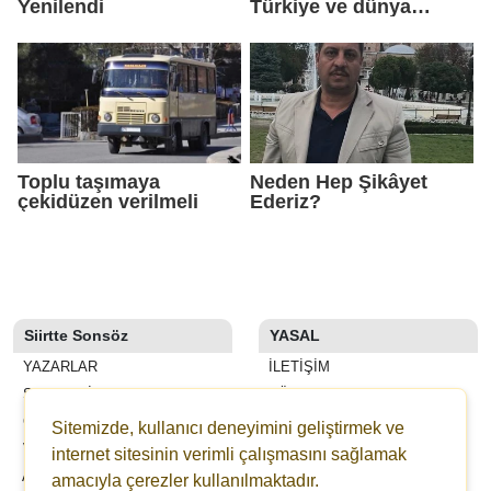
Yenilendi
Türkiye ve dünya
şampiyonluğu peşinde
Toplu taşımaya
Neden Hep Şikâyet
çekidüzen verilmeli
Ederiz?
Siirtte Sonsöz
YASAL
YAZARLAR
İLETIŞIM
SON DAKİKA
KÜNYE
GALERİLER
YAYIN İLKELERI
Sitemizde, kullanıcı deneyimini geliştirmek ve
VİDEOLAR
KURALLAR
internet sitesinin verimli çalışmasını sağlamak
ANKETLER
GIZLILIK
amacıyla çerezler kullanılmaktadır.