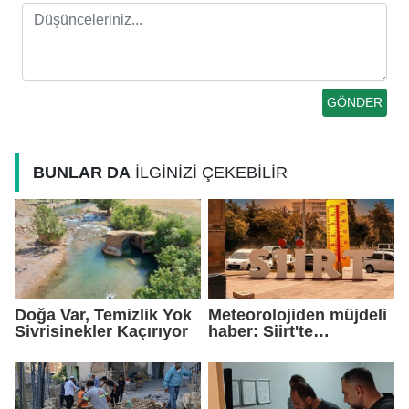
BUNLAR DA
İLGİNİZİ ÇEKEBİLİR
Doğa Var, Temizlik Yok
Meteorolojiden müjdeli
Sivrisinekler Kaçırıyor
haber: Siirt'te
sıcaklıklar birkaç
derece düşecek