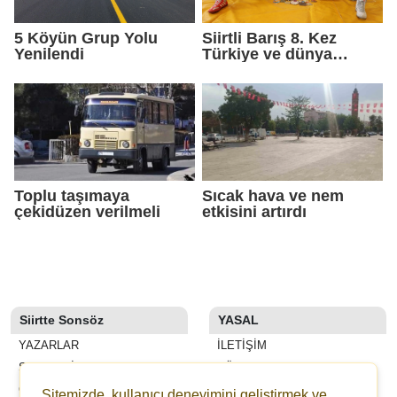
5 Köyün Grup Yolu
Siirtli Barış 8. Kez
Yenilendi
Türkiye ve dünya
şampiyonluğu peşinde
Toplu taşımaya
Sıcak hava ve nem
çekidüzen verilmeli
etkisini artırdı
Siirtte Sonsöz
YASAL
YAZARLAR
İLETIŞIM
SON DAKİKA
KÜNYE
GALERİLER
YAYIN İLKELERI
Sitemizde, kullanıcı deneyimini geliştirmek ve