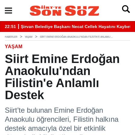
betti
22:41 ┋ Siirt’te Baraj Sularının Yükselmesiyle Mahsur Kalan Gen
16
HABERLER
YAŞAM
SIIRT EMINE ERDOĞAN ANAOKULU'NDAN FILISTIN'E ANLAMLI ...
YAŞAM
Siirt Emine Erdoğan
Anaokulu'ndan
Filistin'e Anlamlı
Destek
Siirt’te bulunan Emine Erdoğan
Anaokulu öğrencileri, Filistin halkına
destek amacıyla özel bir etkinlik