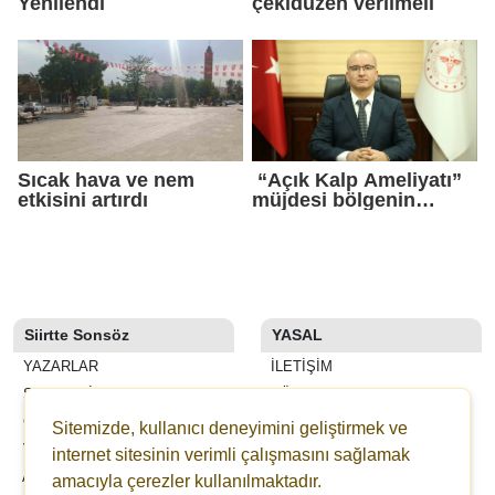
Yenilendi
çekidüzen verilmeli
Sıcak hava ve nem
“Açık Kalp Ameliyatı”
etkisini artırdı
müjdesi bölgenin
gündemine oturdu
Siirtte Sonsöz
YASAL
YAZARLAR
İLETIŞIM
SON DAKİKA
KÜNYE
GALERİLER
YAYIN İLKELERI
Sitemizde, kullanıcı deneyimini geliştirmek ve
VİDEOLAR
KURALLAR
internet sitesinin verimli çalışmasını sağlamak
ANKETLER
GIZLILIK
amacıyla çerezler kullanılmaktadır.