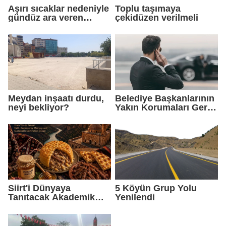
Aşırı sıcaklar nedeniyle
Toplu taşımaya
gündüz ara veren
çekidüzen verilmeli
işçiler gece çalışmaya
başladı
Meydan inşaatı durdu,
Belediye Başkanlarının
neyi bekliyor?
Yakın Korumaları Geri
Çekildi
Siirt'i Dünyaya
5 Köyün Grup Yolu
Tanıtacak Akademik
Yenilendi
Eser Yayımlandı