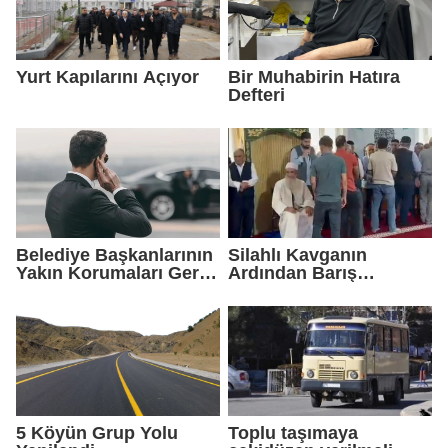
Yurt Kapılarını Açıyor
Bir Muhabirin Hatıra
Defteri
Belediye Başkanlarının
Silahlı Kavganın
Yakın Korumaları Geri
Ardından Barış
Çekildi
Sağlandı
5 Köyün Grup Yolu
Toplu taşımaya