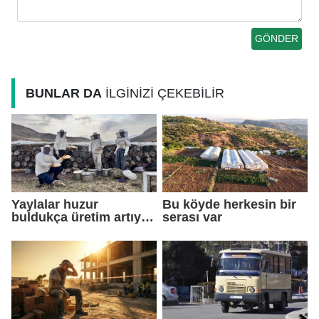
BUNLAR DA
İLGİNİZİ ÇEKEBİLİR
Yaylalar huzur
Bu köyde herkesin bir
buldukça üretim artıyor,
serası var
arıcılar bölgeyi
sahipleniyor