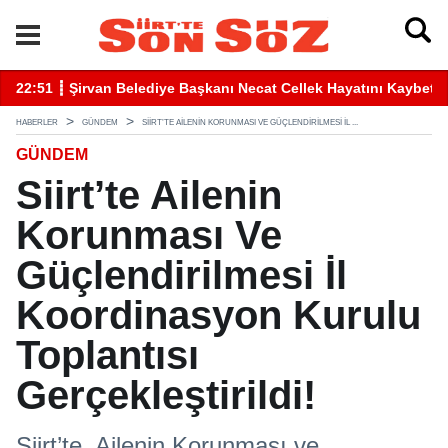
betti
22:41 ┋ Siirt’te Baraj Sularının Yükselmesiyle Mahsur Kalan Gen
16
HABERLER
GÜNDEM
SIIRT’TE AILENIN KORUNMASI VE GÜÇLENDIRILMESI İL ...
GÜNDEM
Siirt’te Ailenin
Korunması Ve
Güçlendirilmesi İl
Koordinasyon Kurulu
Toplantısı
Gerçekleştirildi!
Siirt’te, Ailenin Korunması ve