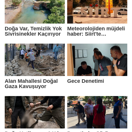
Doğa Var, Temizlik Yok
Meteorolojiden müjdeli
Sivrisinekler Kaçırıyor
haber: Siirt'te
sıcaklıklar birkaç
derece düşecek
Alan Mahallesi Doğal
Gece Denetimi
Gaza Kavuşuyor