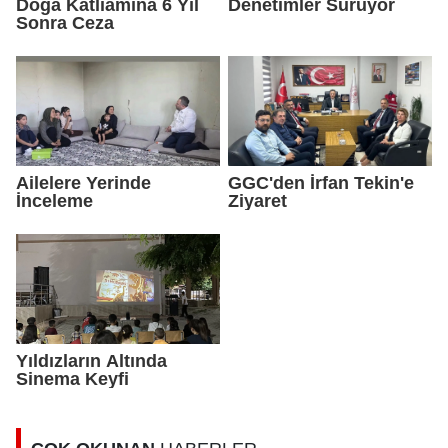
Doğa Katliamına 6 Yıl
Denetimler Sürüyor
Sonra Ceza
Ailelere Yerinde
GGC'den İrfan Tekin'e
İnceleme
Ziyaret
Yıldızların Altında
Sinema Keyfi