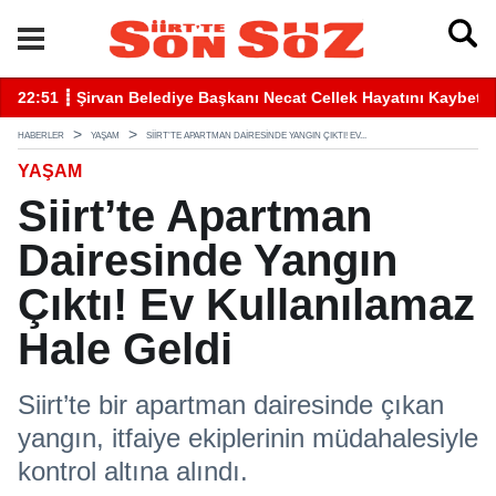
betti
22:41 ┋ Siirt’te Baraj Sularının Yükselmesiyle Mahsur Kalan Gen
16
HABERLER
YAŞAM
SIIRT’TE APARTMAN DAIRESINDE YANGIN ÇIKTI! EV...
YAŞAM
Siirt’te Apartman
Dairesinde Yangın
Çıktı! Ev Kullanılamaz
Hale Geldi
Siirt’te bir apartman dairesinde çıkan
yangın, itfaiye ekiplerinin müdahalesiyle
kontrol altına alındı.