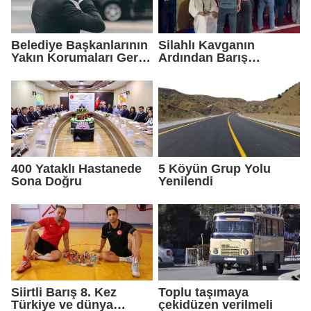
Belediye Başkanlarının
Silahlı Kavganın
Yakın Korumaları Geri
Ardından Barış
Çekildi
Sağlandı
400 Yataklı Hastanede
5 Köyün Grup Yolu
Sona Doğru
Yenilendi
Siirtli Barış 8. Kez
Toplu taşımaya
Türkiye ve dünya
çekidüzen verilmeli