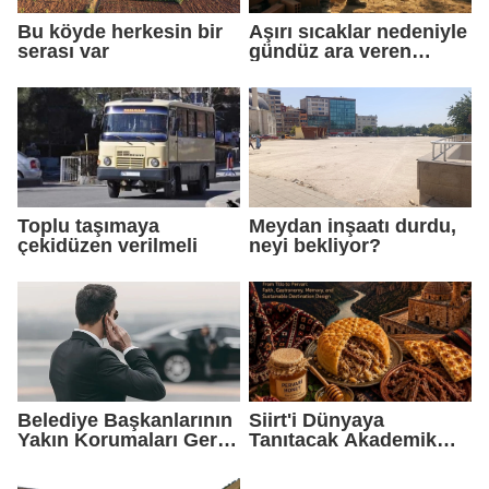
Bu köyde herkesin bir
Aşırı sıcaklar nedeniyle
serası var
gündüz ara veren
işçiler gece çalışmaya
başladı
Toplu taşımaya
Meydan inşaatı durdu,
çekidüzen verilmeli
neyi bekliyor?
Belediye Başkanlarının
Siirt'i Dünyaya
Yakın Korumaları Geri
Tanıtacak Akademik
Çekildi
Eser Yayımlandı