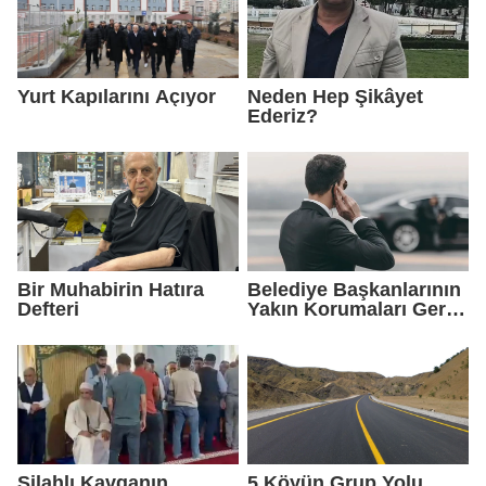
Yurt Kapılarını Açıyor
Neden Hep Şikâyet
Ederiz?
Bir Muhabirin Hatıra
Belediye Başkanlarının
Defteri
Yakın Korumaları Geri
Çekildi
Silahlı Kavganın
5 Köyün Grup Yolu