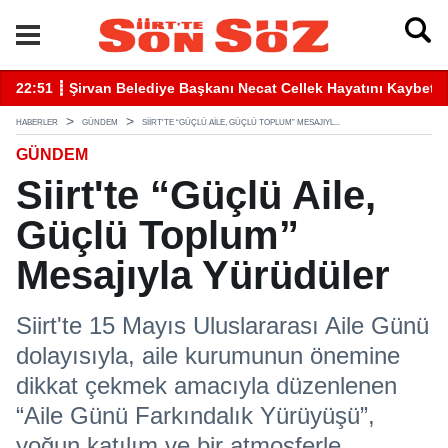
betti
22:41 ┋ Siirt’te Baraj Sularının Yükselmesiyle Mahsur Kalan Gen
16
HABERLER
GÜNDEM
SIIRT'TE “GÜÇLÜ AILE, GÜÇLÜ TOPLUM” MESAJIYL...
GÜNDEM
Siirt'te “Güçlü Aile,
Güçlü Toplum”
Mesajıyla Yürüdüler
Siirt'te 15 Mayıs Uluslararası Aile Günü
dolayısıyla, aile kurumunun önemine
dikkat çekmek amacıyla düzenlenen
“Aile Günü Farkındalık Yürüyüşü”,
yoğun katılım ve bir atmosferle