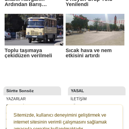
Ardından Barış
Yenilendi
Sağlandı
Toplu taşımaya
Sıcak hava ve nem
çekidüzen verilmeli
etkisini artırdı
Siirtte Sonsöz
YASAL
YAZARLAR
İLETIŞIM
SON DAKİKA
KÜNYE
GALERİLER
YAYIN İLKELERI
Sitemizde, kullanıcı deneyimini geliştirmek ve
VİDEOLAR
KURALLAR
internet sitesinin verimli çalışmasını sağlamak
ANKETLER
GIZLILIK
amacıyla çerezler kullanılmaktadır.