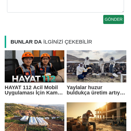
BUNLAR DA
İLGİNİZİ ÇEKEBİLİR
HAYAT 112 Acil Mobil
Yaylalar huzur
Uygulaması İçin Kamu
buldukça üretim artıyor,
Spotu Yayında
arıcılar bölgeyi
sahipleniyor