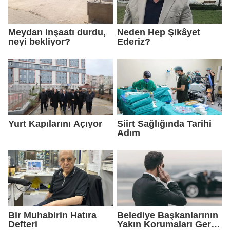
Meydan inşaatı durdu,
Neden Hep Şikâyet
neyi bekliyor?
Ederiz?
Yurt Kapılarını Açıyor
Siirt Sağlığında Tarihi
Adım
Bir Muhabirin Hatıra
Belediye Başkanlarının
Defteri
Yakın Korumaları Geri