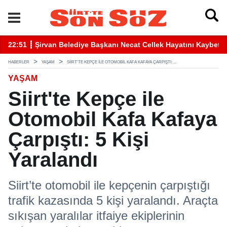
betti
22:41 ┋ Siirt’te Baraj Sularının Yükselmesiyle Mahsur Kalan Gen
16
HABERLER
YAŞAM
SIIRT'TE KEPÇE ILE OTOMOBIL KAFA KAFAYA ÇARPIŞTI: ...
YAŞAM
Siirt'te Kepçe ile
Otomobil Kafa Kafaya
Çarpıştı: 5 Kişi
Yaralandı
Siirt’te otomobil ile kepçenin çarpıştığı
trafik kazasında 5 kişi yaralandı. Araçta
sıkışan yaralılar itfaiye ekiplerinin