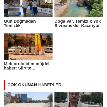
Gün Doğmadan
Doğa Var, Temizlik Yok
Temizlik
Sivrisinekler Kaçırıyor
Meteorolojiden müjdeli
haber: Siirt'te
sıcaklıklar birkaç
derece düşecek
ÇOK OKUNAN
HABERLER