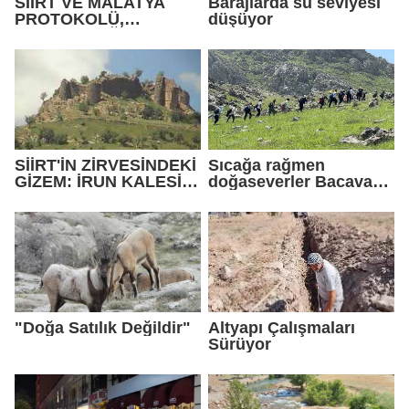
SİİRT VE MALATYA
Barajlarda su seviyesi
PROTOKOLÜ,
düşüyor
BOZKURTOĞLU
ÇİFTİNİN MUTLU
GÜNÜNDE BULUŞTU
SİİRT'İN ZİRVESİNDEKİ
Sıcağa rağmen
GİZEM: İRUN KALESİ
doğaseverler Bacavan
KEŞFEDİLMEYİ
Yaylası’na çıktı
BEKLİYOR
"Doğa Satılık Değildir"
Altyapı Çalışmaları
Sürüyor