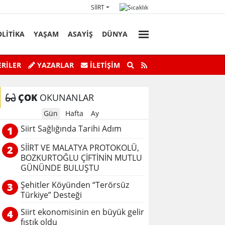
SIIRT
OLİTİKA
YAŞAM
ASAYİŞ
DÜNYA
Başkan Vekili Kızılkaya'nın Acı Günü!
Botan Çayı’n
RİLER
YAZARLAR
İLETIŞIM
ÇOK
OKUNANLAR
Gün
Hafta
Ay
Siirt Sağlığında Tarihi Adım
1
SİİRT VE MALATYA PROTOKOLÜ,
2
BOZKURTOĞLU ÇİFTİNİN MUTLU
GÜNÜNDE BULUŞTU
Şehitler Köyünden “Terörsüz
3
Türkiye” Desteği
Siirt ekonomisinin en büyük gelir
4
fıstık oldu