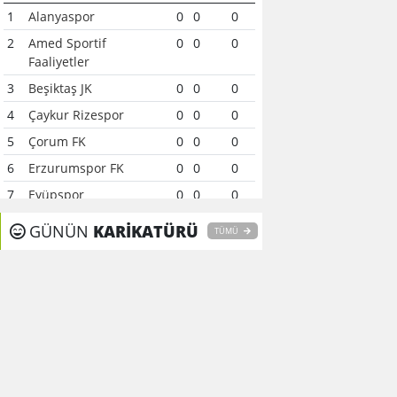
1
Alanyaspor
0
0
0
2
Amed Sportif
0
0
0
Faaliyetler
3
Beşiktaş JK
0
0
0
4
Çaykur Rizespor
0
0
0
5
Çorum FK
0
0
0
6
Erzurumspor FK
0
0
0
7
Eyüpspor
0
0
0
8
Fenerbahçe
0
0
0
GÜNÜN
KARİKATÜRÜ
TÜMÜ
9
Galatasaray
0
0
0
10
Gaziantep FK
0
0
0
11
Gençlerbirliği
0
0
0
12
Göztepe
0
0
0
13
Başakşehir FK
0
0
0
14
Kasımpaşa
0
0
0