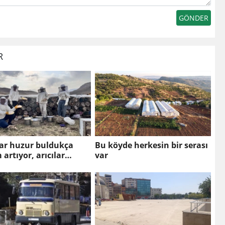
R
lar huzur buldukça
Bu köyde herkesin bir serası
 artıyor, arıcılar
var
i sahipleniyor