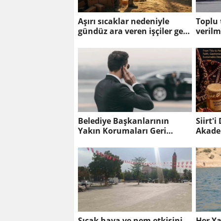
Aşırı sıcaklar nedeniyle
Toplu
gündüz ara veren işçiler gece
verilm
çalışmaya başladı
Belediye Başkanlarının
Siirt'
Yakın Korumaları Geri
Akade
Çekildi
Sıcak hava ve nem etkisini