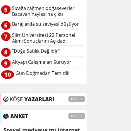
Sıcağa rağmen doğaseverler
5
Bacavan Yaylası’na çıktı
Barajlarda su seviyesi düşüyor
6
Siirt Üniversitesi 22 Personel
7
Alımı Sonuçlarını Açıkladı
"Doğa Satılık Değildir"
8
Altyapı Çalışmaları Sürüyor
9
Gün Doğmadan Temizlik
10
KÖŞE
YAZARLARI
TÜMÜ
ANKET
TÜMÜ
Sosyal medyaya mı internet