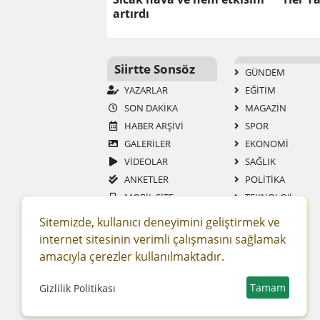
artırdı
Siirtte Sonsöz
GÜNDEM
YAZARLAR
EĞİTİM
SON DAKİKA
MAGAZİN
HABER ARŞİVİ
SPOR
GALERİLER
EKONOMİ
VİDEOLAR
SAĞLIK
ANKETLER
POLİTİKA
MOBİL SİTE
TEKNOLOJİ
RSS
YAŞAM
Sitemizde, kullanıcı deneyimini geliştirmek ve
GAZETELER
ASAYİŞ
internet sitesinin verimli çalışmasını sağlamak
SİTENE EKLE
DÜNYA
amacıyla çerezler kullanılmaktadır.
RESMİ İLAN
ROPÖRTAJ
Tamam
Gizlilik Politikası
BİYOĞRAFİ