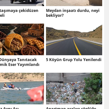
 taşımaya çekidüzen
Meydan inşaatı durdu, neyi
eli
bekliyor?
i Dünyaya Tanıtacak
5 Köyün Grup Yolu Yenilendi
mik Eser Yayımlandı
Her Yaz Aynı Acı
Apartman araları çöplüğe