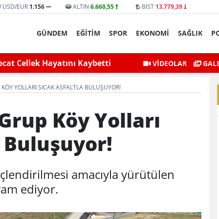
USD/EUR
1.156
ALTIN
6.660,55
BİST
13.779,39
GÜNDEM
EĞİTİM
SPOR
EKONOMİ
SAĞLIK
P
selmesiyle Mahsur Kalan Genç
Siirt Valisi ve Belediye 
VİDEOLAR
GALE
Kurtarıldı
UP KÖY YOLLARI SICAK ASFALTLA BULUŞUYOR!
l Grup Köy Yolları
a Buluşuyor!
 güçlendirilmesi amacıyla yürütülen
vam ediyor.