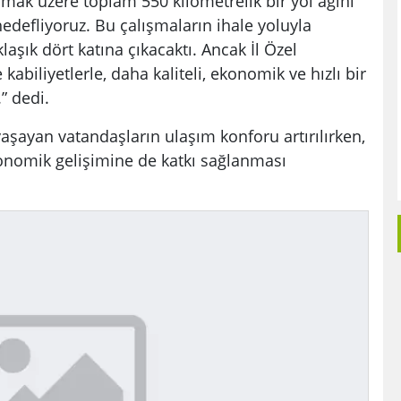
lmak üzere toplam 550 kilometrelik bir yol ağını
edefliyoruz. Bu çalışmaların ihale yoluyla
şık dört katına çıkacaktı. Ancak İl Özel
abiliyetlerle, daha kaliteli, ekonomik ve hızlı bir
” dedi.
yaşayan vatandaşların ulaşım konforu artırılırken,
nomik gelişimine de katkı sağlanması