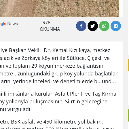
978
OKUNMA
diye Başkan Vekili Dr. Kemal Kızılkaya, merkez
şlacık ve Zorkaya köyleri ile Sütlüce, Çiçekli ve
an ve toplam 29 köyün merkeze bağlantısını
metre uzunluğundaki grup köy yolunda başlatılan
larını yerinde inceledi ve denetimlerde bulundu.
illi imkânlarla kurulan Asfalt Plenti ve Taş Kırma
öy yollarıyla buluşmasının, Siirt’in geleceğine
nu vurguladı.
etre BSK asfalt ve 450 kilometre yol bakım,