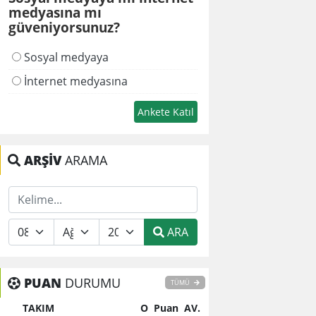
medyasına mı
güveniyorsunuz?
Sosyal medyaya
İnternet medyasına
ARŞİV
ARAMA
ARA
PUAN
DURUMU
TÜMÜ
TAKIM
O
Puan
AV.