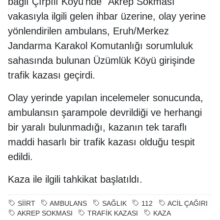
bağlı Çırpılı Köyü'nde "Akrep Sokması"
vakasıyla ilgili gelen ihbar üzerine, olay yerine
yönlendirilen ambulans, Eruh/Merkez
Jandarma Karakol Komutanlığı sorumluluk
sahasında bulunan Üzümlük Köyü girişinde
trafik kazası geçirdi.
Olay yerinde yapılan incelemeler sonucunda,
ambulansın şarampole devrildiği ve herhangi
bir yaralı bulunmadığı, kazanın tek taraflı
maddi hasarlı bir trafik kazası olduğu tespit
edildi.
Kaza ile ilgili tahkikat başlatıldı.
SİİRT
AMBULANS
SAĞLIK
112
ACİL ÇAĞIRI
AKREP SOKMASI
TRAFİK KAZASI
KAZA