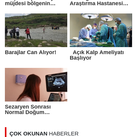
müjdesi bölgenin
Araştırma Hastanesi
gündemine oturdu
Göğüs Cerrahisi
Uzmanı Op. Dr. Alper
Süer: “Akciğer
Nodülleri Her Zaman
Kanser Anlamına
Gelmez”
Barajlar Can Alıyor!
Açık Kalp Ameliyatı
Başlıyor
Sezaryen Sonrası
Normal Doğum
Başarıyla Uygulanıyor
ÇOK OKUNAN
HABERLER