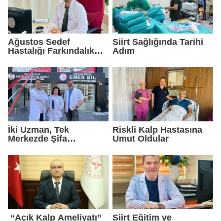
Ağustos Sedef
Siirt Sağlığında Tarihi
Hastalığı Farkındalık
Adım
Ayı: Cildin Ötesine
Bakmak
İki Uzman, Tek
Riskli Kalp Hastasına
Merkezde Şifa
Umut Oldular
Dağıtacak
“Açık Kalp Ameliyatı”
Siirt Eğitim ve