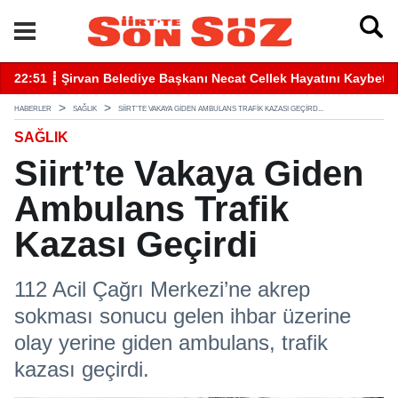
betti
22:41 ┋ Siirt’te Baraj Sularının Yükselmesiyle Mahsur Kalan Gen
16
HABERLER
SAĞLIK
SIIRT’TE VAKAYA GIDEN AMBULANS TRAFIK KAZASI GEÇIRD...
SAĞLIK
Siirt’te Vakaya Giden
Ambulans Trafik
Kazası Geçirdi
112 Acil Çağrı Merkezi’ne akrep
sokması sonucu gelen ihbar üzerine
olay yerine giden ambulans, trafik
kazası geçirdi.