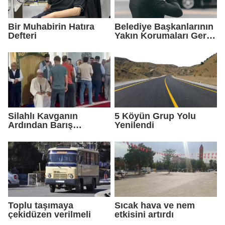
Bir Muhabirin Hatıra
Belediye Başkanlarının
Defteri
Yakın Korumaları Geri
Çekildi
Silahlı Kavganın
5 Köyün Grup Yolu
Ardından Barış
Yenilendi
Sağlandı
Toplu taşımaya
Sıcak hava ve nem
çekidüzen verilmeli
etkisini artırdı