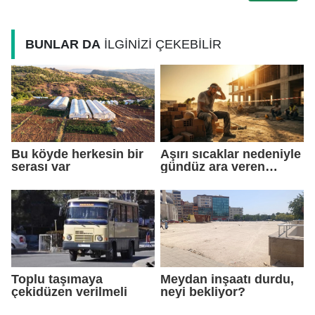
BUNLAR DA
İLGİNİZİ ÇEKEBİLİR
Bu köyde herkesin bir
Aşırı sıcaklar nedeniyle
serası var
gündüz ara veren
işçiler gece çalışmaya
başladı
Toplu taşımaya
Meydan inşaatı durdu,
çekidüzen verilmeli
neyi bekliyor?