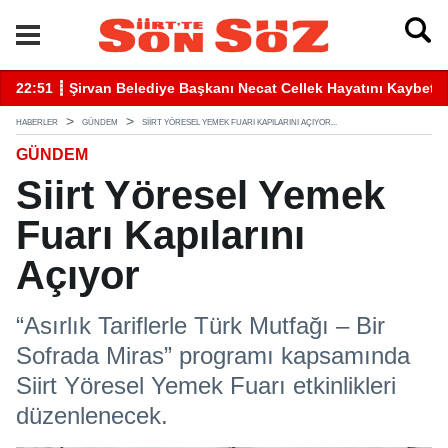
betti
22:41 ┋ Siirt’te Baraj Sularının Yükselmesiyle Mahsur Kalan Gen
16
HABERLER
GÜNDEM
SIIRT YÖRESEL YEMEK FUARI KAPILARINI AÇIYOR...
GÜNDEM
Siirt Yöresel Yemek
Fuarı Kapılarını
Açıyor
“Asırlık Tariflerle Türk Mutfağı – Bir
Sofrada Miras” programı kapsamında
Siirt Yöresel Yemek Fuarı etkinlikleri
düzenlenecek.