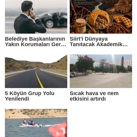
Belediye Başkanlarının
Siirt'i Dünyaya
Yakın Korumaları Geri
Tanıtacak Akademik
Çekildi
Eser Yayımlandı
5 Köyün Grup Yolu
Sıcak hava ve nem
Yenilendi
etkisini artırdı