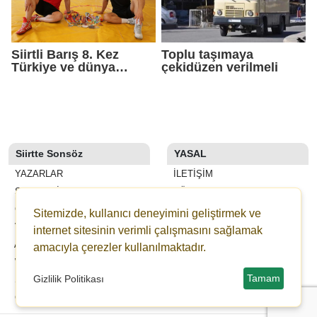
Siirtli Barış 8. Kez
Toplu taşımaya
Türkiye ve dünya
çekidüzen verilmeli
şampiyonluğu peşinde
Siirtte Sonsöz
YASAL
YAZARLAR
İLETIŞIM
SON DAKİKA
KÜNYE
GALERİLER
YAYIN İLKELERI
Sitemizde, kullanıcı deneyimini geliştirmek ve
VİDEOLAR
KURALLAR
internet sitesinin verimli çalışmasını sağlamak
ANKETLER
GIZLILIK
amacıyla çerezler kullanılmaktadır.
WİKİ
KULLANICI SÖZLEŞMESI
Tamam
Gizlilik Politikası
ŞEHİR REHBERİ
VERI POLITIKASI
GAZETELER