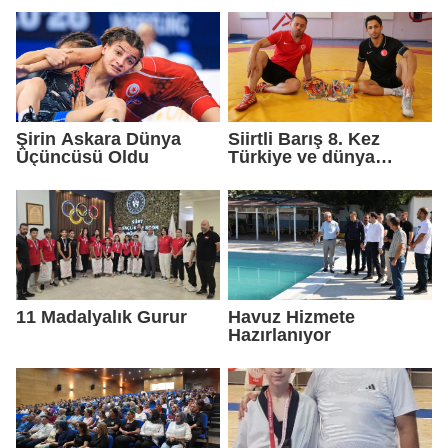
Şirin Askara Dünya
Siirtli Barış 8. Kez
Üçüncüsü Oldu
Türkiye ve dünya
şampiyonluğu peşinde
11 Madalyalık Gurur
Havuz Hizmete
Hazırlanıyor