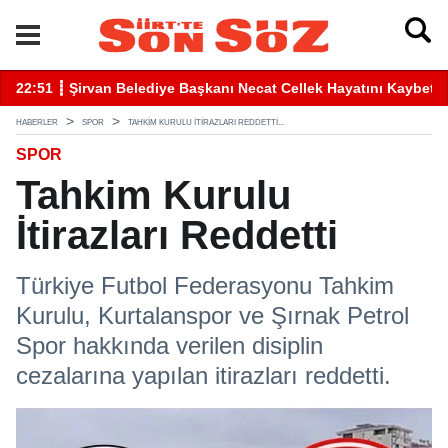
betti
22:41 ┋ Siirt’te Baraj Sularının Yükselmesiyle Mahsur Kalan Gen
16
HABERLER
SPOR
TAHKIM KURULU İTIRAZLARI REDDETTI...
SPOR
Tahkim Kurulu
İtirazları Reddetti
Türkiye Futbol Federasyonu Tahkim
Kurulu, Kurtalanspor ve Şırnak Petrol
Spor hakkında verilen disiplin
cezalarına yapılan itirazları reddetti.