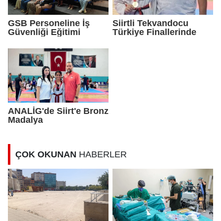
GSB Personeline İş
Siirtli Tekvandocu
Güvenliği Eğitimi
Türkiye Finallerinde
ANALİG'de Siirt'e Bronz
Madalya
ÇOK OKUNAN
HABERLER