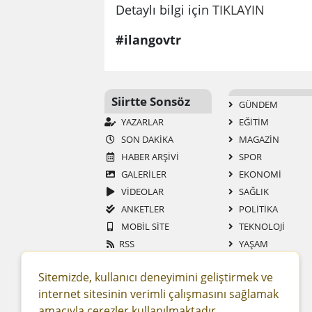
Detaylı bilgi için
TIKLAYIN
#ilangovtr
Siirtte Sonsöz
GÜNDEM
YAZARLAR
EĞİTİM
SON DAKİKA
MAGAZİN
HABER ARŞİVİ
SPOR
GALERİLER
EKONOMİ
VİDEOLAR
SAĞLIK
ANKETLER
POLİTİKA
MOBİL SİTE
TEKNOLOJİ
RSS
YAŞAM
GAZETELER
ASAYİŞ
Sitemizde, kullanıcı deneyimini geliştirmek ve
SİTENE EKLE
DÜNYA
internet sitesinin verimli çalışmasını sağlamak
RESMİ İLAN
amacıyla çerezler kullanılmaktadır.