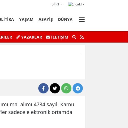
SIIRT
OLİTİKA
YAŞAM
ASAYİŞ
DÜNYA
nın Yükselmesiyle Mahsur Kalan Genç
Siirt Valisi ve Be
RİLER
YAZARLAR
İLETIŞIM
Kurtarıldı
alımı mal alımı 4734 sayılı Kamu
fler sadece elektronik ortamda