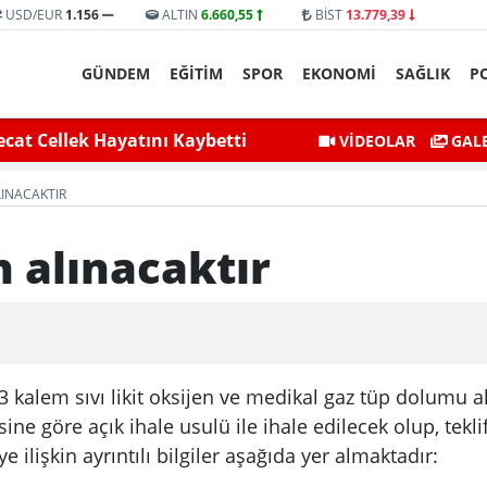
USD/EUR
1.156
ALTIN
6.660,55
BİST
13.779,39
GÜNDEM
EĞİTİM
SPOR
EKONOMİ
SAĞLIK
P
cat Cellek Hayatını Kaybetti
Siirt’te Baraj Suları
VİDEOLAR
GALE
LINACAKTIR
n alınacaktır
, 3 kalem sıvı likit oksijen ve medikal gaz tüp dolumu 
 göre açık ihale usulü ile ihale edilecek olup, tekli
 ilişkin ayrıntılı bilgiler aşağıda yer almaktadır: