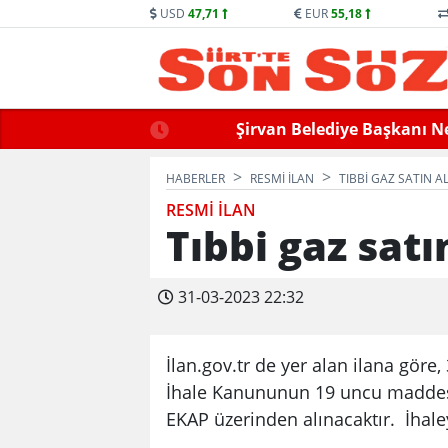
USD
47,71
EUR
55,18
Şirvan Belediye Başkanı Ne
HABERLER
RESMİ İLAN
TIBBI GAZ SATIN A
RESMİ İLAN
Tıbbi gaz satı
31-03-2023 22:32
İlan.gov.tr de yer alan ilana göre
İhale Kanununun 19 uncu maddesine
EKAP üzerinden alınacaktır. İhaleye