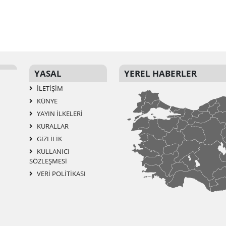
YASAL
YEREL HABERLER
İLETIŞIM
KÜNYE
YAYIN İLKELERI
KURALLAR
GIZLILIK
KULLANICI
SÖZLEŞMESI
VERI POLITIKASI