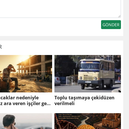
R
sıcaklar nedeniyle
Toplu taşımaya çekidüzen
 ara veren işçiler gece
verilmeli
aya başladı