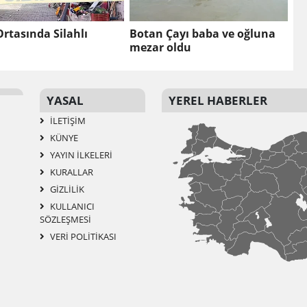
Ortasında Silahlı
Botan Çayı baba ve oğluna
mezar oldu
YASAL
YEREL HABERLER
İLETIŞIM
KÜNYE
YAYIN İLKELERI
KURALLAR
GIZLILIK
KULLANICI
SÖZLEŞMESI
VERI POLITIKASI