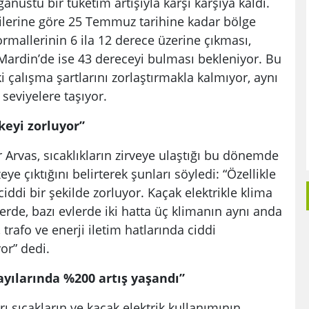
nüstü bir tüketim artışıyla karşı karşıya kaldı.
ilerine göre 25 Temmuz tarihine kadar bölge
rmallerinin 6 ila 12 derece üzerine çıkması,
, Mardin’de ise 43 dereceyi bulması bekleniyor. Bu
 çalışma şartlarını zorlaştırmakla kalmıyor, aynı
seviyelere taşıyor.
keyi zorluyor”
 Arvas, sıcaklıkların zirveye ulaştığı bu dönemde
e çıktığını belirterek şunları söyledi: “Özellikle
ciddi bir şekilde zorluyor. Kaçak elektrikle klima
erde, bazı evlerde iki hatta üç klimanın aynı anda
 trafo ve enerji iletim hatlarında ciddi
or” dedi.
yılarında %200 artış yaşandı”
 sıcakların ve kaçak elektrik kullanımının