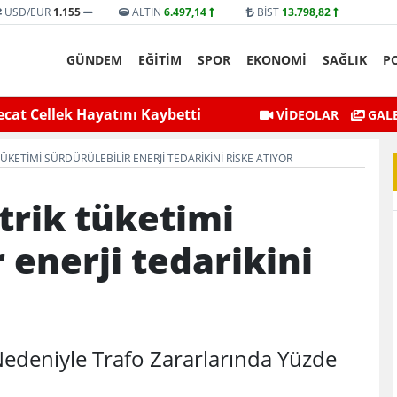
USD/EUR
1.155
ALTIN
6.497,14
BİST
13.798,82
GÜNDEM
EĞİTİM
SPOR
EKONOMİ
SAĞLIK
P
selmesiyle Mahsur Kalan Genç
Siirt Valisi ve Belediye 
VİDEOLAR
GALE
Kurtarıldı
TÜKETIMI SÜRDÜRÜLEBILIR ENERJI TEDARIKINI RISKE ATIYOR
ktrik tüketimi
 enerji tedarikini
Nedeniyle Trafo Zararlarında Yüzde