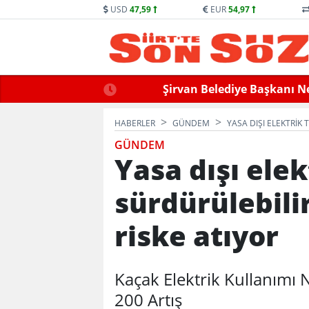
USD
47,59
EUR
54,97
llek Hayatını Kaybetti
Siirt’te Baraj Sularının Yük
HABERLER
GÜNDEM
YASA DIŞI ELEKTRIK 
GÜNDEM
Yasa dışı ele
sürdürülebilir
riske atıyor
Kaçak Elektrik Kullanımı 
200 Artış