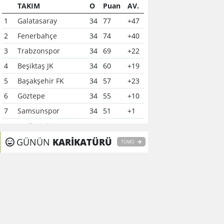
TAKIM
O
Puan
AV.
1
Galatasaray
34
77
+47
2
Fenerbahçe
34
74
+40
3
Trabzonspor
34
69
+22
4
Beşiktaş JK
34
60
+19
5
Başakşehir FK
34
57
+23
6
Göztepe
34
55
+10
7
Samsunspor
34
51
+1
8
Çaykur Rizespor
34
41
-6
9
GÜNÜN
Konyaspor
KARİKATÜRÜ
34
40
-7
TÜMÜ
10
Kocaelispor
34
37
-12
11
Alanyaspor
34
37
0
12
Gaziantep FK
34
37
-15
13
Kasımpaşa
34
35
-16
14
Gençlerbirliği
34
34
-11