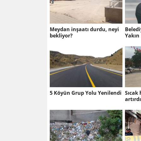
Meydan inşaatı durdu, neyi
Beledi
bekliyor?
Yakın
Çekild
5 Köyün Grup Yolu Yenilendi
Sıcak 
artırd