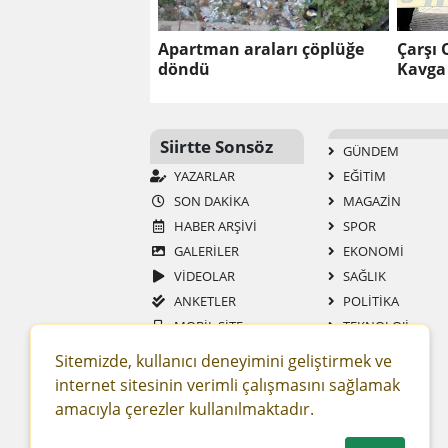
Apartman araları çöplüğe
Çarşı 
döndü
Kavga
Siirtte Sonsöz
GÜNDEM
YAZARLAR
EĞİTİM
SON DAKİKA
MAGAZİN
HABER ARŞİVİ
SPOR
GALERİLER
EKONOMİ
VİDEOLAR
SAĞLIK
ANKETLER
POLİTİKA
MOBİL SİTE
TEKNOLOJİ
RSS
YAŞAM
Sitemizde, kullanıcı deneyimini geliştirmek ve
GAZETELER
ASAYİŞ
internet sitesinin verimli çalışmasını sağlamak
SİTENE EKLE
DÜNYA
amacıyla çerezler kullanılmaktadır.
RESMİ İLAN