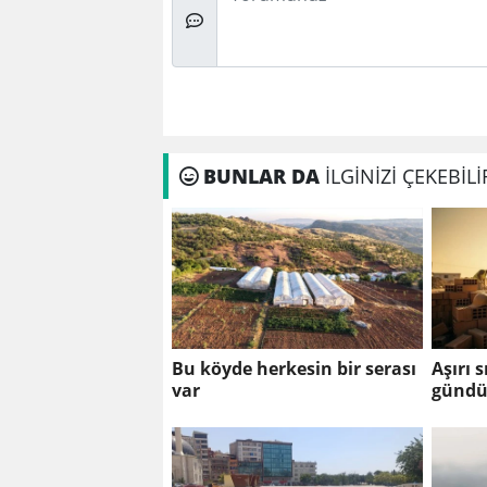
BUNLAR DA
İLGİNİZİ ÇEKEBİLİ
Bu köyde herkesin bir serası
Aşırı 
var
gündüz
çalışm