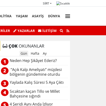
SIIRT
OLİTİKA
YAŞAM
ASAYİŞ
DÜNYA
Başkan Vekili Kızılkaya'nın Acı Günü!
Botan Çayı’n
RİLER
YAZARLAR
İLETIŞIM
ÇOK
OKUNANLAR
Gün
Hafta
Ay
Neden Hep Şikâyet Ederiz?
1
“Açık Kalp Ameliyatı” müjdesi
2
bölgenin gündemine oturdu
Yaylada Kalış Süresi 5 Aya Çıktı
3
Sıcaktan kaçan Tillo ve Millet
4
Bahçesine sığındı
4 Şeridi Aynı Anda İzliyor
5