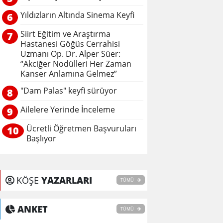
Yıldızların Altında Sinema Keyfi
6
Siirt Eğitim ve Araştırma
7
Hastanesi Göğüs Cerrahisi
Uzmanı Op. Dr. Alper Süer:
“Akciğer Nodülleri Her Zaman
Kanser Anlamına Gelmez”
"Dam Palas" keyfi sürüyor
8
Ailelere Yerinde İnceleme
9
Ücretli Öğretmen Başvuruları
10
Başlıyor
KÖŞE
YAZARLARI
TÜMÜ
ANKET
TÜMÜ