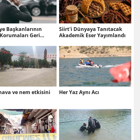
ye Başkanlarının
Siirt'i Dünyaya Tanıtacak
 Korumaları Geri
Akademik Eser Yayımlandı
i
hava ve nem etkisini
Her Yaz Aynı Acı
ı