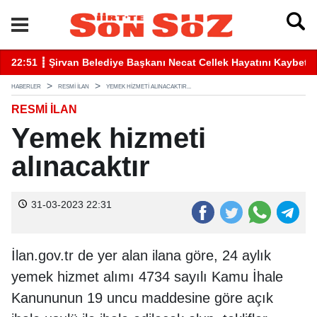
22:51 ┋ Şirvan Belediye Başkanı Necat Cellek Hayatını Kaybetti
22
HABERLER
RESMİ İLAN
YEMEK HIZMETI ALINACAKTIR...
RESMİ İLAN
Yemek hizmeti
alınacaktır
31-03-2023 22:31
İlan.gov.tr de yer alan ilana göre, 24 aylık
yemek hizmet alımı 4734 sayılı Kamu İhale
Kanununun 19 uncu maddesine göre açık