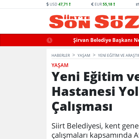
USD
47,71
EUR
55,18
Cellek Hayatını Kaybetti
Siirt’te Baraj Sularının 
HABERLER
YAŞAM
YENI EĞITIM VE ARAŞ
YAŞAM
Yeni Eğitim v
Hastanesi Yol
Çalışması
Siirt Belediyesi, kent ge
çalışmaları kapsamında A