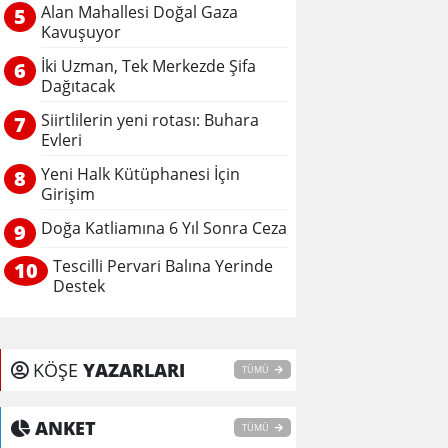
Alan Mahallesi Doğal Gaza
5
Kavuşuyor
İki Uzman, Tek Merkezde Şifa
6
Dağıtacak
Siirtlilerin yeni rotası: Buhara
7
Evleri
Yeni Halk Kütüphanesi İçin
8
Girişim
Doğa Katliamına 6 Yıl Sonra Ceza
9
Tescilli Pervari Balına Yerinde
10
Destek
KÖŞE
YAZARLARI
TÜMÜ
ANKET
TÜMÜ