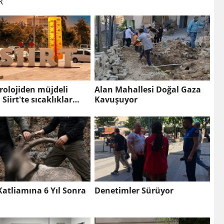
R
rolojiden müjdeli
Alan Mahallesi Doğal Gaza
 Siirt'te sıcaklıklar
Kavuşuyor
 derece düşecek
atliamına 6 Yıl Sonra
Denetimler Sürüyor