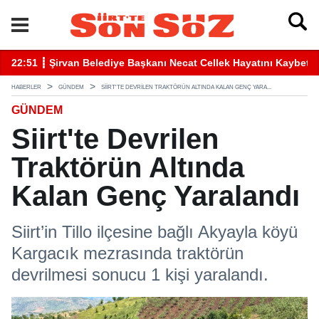
betti
22:41 ┋ Siirt’te Baraj Sularının Yükselmesiyle Mahsur Kalan Gen
16
HABERLER
GÜNDEM
SIIRT'TE DEVRILEN TRAKTÖRÜN ALTINDA KALAN GENÇ YARA...
GÜNDEM
Siirt'te Devrilen
Traktörün Altında
Kalan Genç Yaralandı
Siirt’in Tillo ilçesine bağlı Akyayla köyü
Kargacık mezrasında traktörün
devrilmesi sonucu 1 kişi yaralandı.