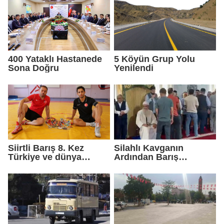
400 Yataklı Hastanede
5 Köyün Grup Yolu
Sona Doğru
Yenilendi
Siirtli Barış 8. Kez
Silahlı Kavganın
Türkiye ve dünya
Ardından Barış
şampiyonluğu peşinde
Sağlandı