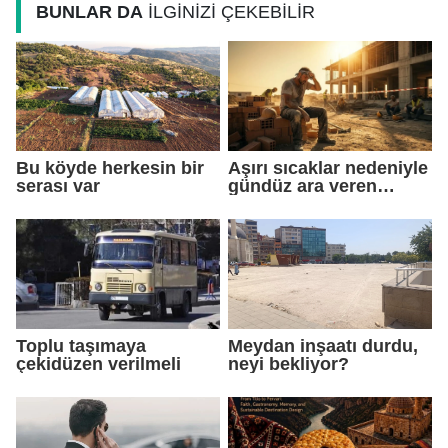
BUNLAR DA
İLGİNİZİ ÇEKEBİLİR
Bu köyde herkesin bir
Aşırı sıcaklar nedeniyle
serası var
gündüz ara veren
işçiler gece çalışmaya
başladı
Toplu taşımaya
Meydan inşaatı durdu,
çekidüzen verilmeli
neyi bekliyor?