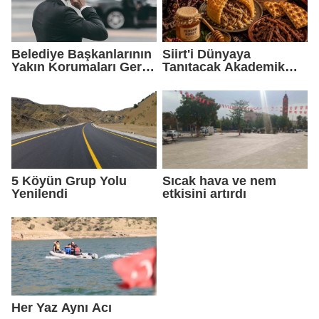
Belediye Başkanlarının
Siirt'i Dünyaya
Yakın Korumaları Geri
Tanıtacak Akademik
Çekildi
Eser Yayımlandı
5 Köyün Grup Yolu
Sıcak hava ve nem
Yenilendi
etkisini artırdı
Her Yaz Aynı Acı