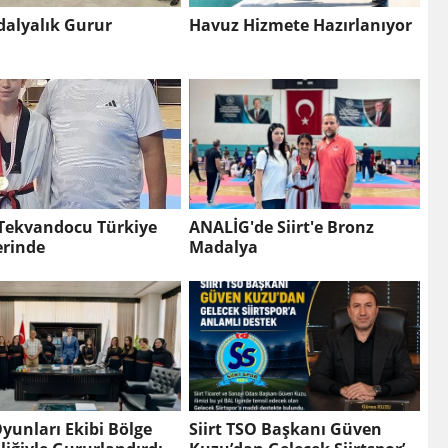
dalyalık Gurur
Havuz Hizmete Hazırlanıyor
i Tekvandocu Türkiye
ANALİG'de Siirt'e Bronz
erinde
Madalya
yunları Ekibi Bölge
Siirt TSO Başkanı Güven