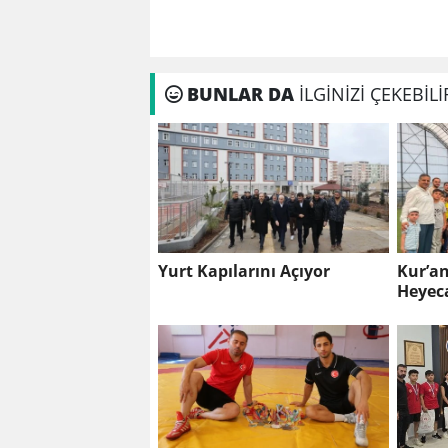
BUNLAR DA
İLGİNİZİ ÇEKEBİLİ
Yurt Kapılarını Açıyor
Kur’a
Heyec