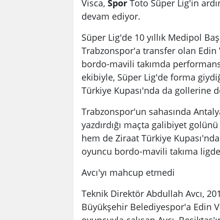
Visca,
Spor
Toto Süper Lig'in ardı
devam ediyor.
Süper Lig'de 10 yıllık Medipol B
Trabzonspor'a transfer olan Edin 
bordo-mavili takımda performansı
ekibiyle, Süper Lig'de forma giyd
Türkiye Kupası'nda da gollerine d
Trabzonspor'un sahasında Antalya
yazdırdığı maçta galibiyet golünü
hem de Ziraat Türkiye Kupası'nda
oyuncu bordo-mavili takıma ligde 
Avcı'yı mahcup etmedi
Teknik Direktör Abdullah Avcı, 2
Büyükşehir Belediyespor'a Edin Vis
oyuncuyla çalışan Avcı, Beşiktaş'