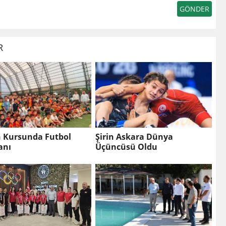
R
n Kursunda Futbol
Şirin Askara Dünya
anı
Üçüncüsü Oldu