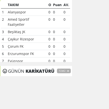
TAKIM
O
Puan
AV.
1
Alanyaspor
0
0
0
2
Amed Sportif
0
0
0
Faaliyetler
3
Beşiktaş JK
0
0
0
4
Çaykur Rizespor
0
0
0
5
Çorum FK
0
0
0
6
Erzurumspor FK
0
0
0
7
Eyüpspor
0
0
0
8
Fenerbahçe
0
0
0
GÜNÜN
KARİKATÜRÜ
TÜMÜ
9
Galatasaray
0
0
0
10
Gaziantep FK
0
0
0
11
Gençlerbirliği
0
0
0
12
Göztepe
0
0
0
13
Başakşehir FK
0
0
0