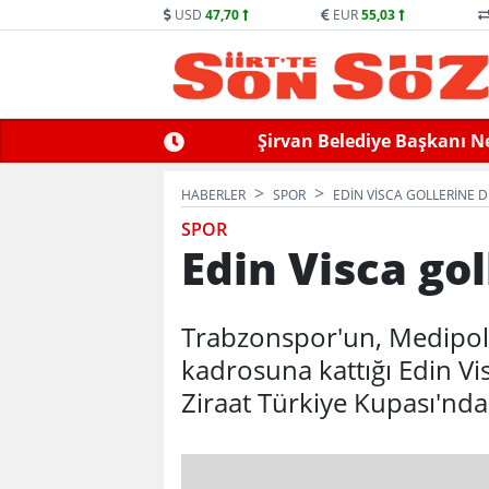
USD
47,70
EUR
55,03
llek Hayatını Kaybetti
Siirt’te Baraj Sularının Yük
HABERLER
SPOR
EDIN VISCA GOLLERINE 
SPOR
Edin Visca go
Trabzonspor'un, Medipol
kadrosuna kattığı Edin Vi
Ziraat Türkiye Kupası'nda