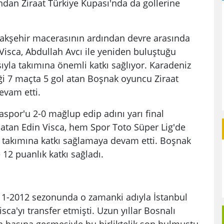
ndan Ziraat Türkiye Kupası'nda da gollerine
aşakşehir macerasının ardından devre arasında
Visca, Abdullah Avcı ile yeniden buluştuğu
yla takımına önemli katkı sağlıyor. Karadeniz
iği 7 maçta 5 gol atan Boşnak oyuncu Ziraat
evam etti.
spor'u 2-0 mağlup edip adını yarı final
 atan Edin Visca, hem Spor Toto Süper Lig'de
 takımına katkı sağlamaya devam etti. Boşnak
12 puanlık katkı sağladı.
011-2012 sezonunda o zamanki adıyla İstanbul
ca'yı transfer etmişti. Uzun yıllar Bosnalı
ın başına geçmesiyle bu birliktelik son bulmuştu.