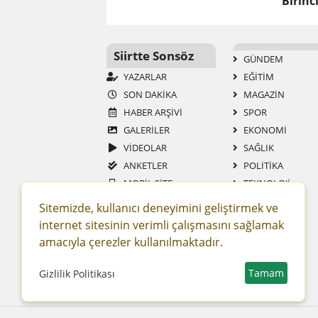
Birinc
Siirtte Sonsöz
GÜNDEM
YAZARLAR
EĞİTİM
SON DAKİKA
MAGAZİN
HABER ARŞİVİ
SPOR
GALERİLER
EKONOMİ
VİDEOLAR
SAĞLIK
ANKETLER
POLİTİKA
MOBİL SİTE
TEKNOLOJİ
RSS
YAŞAM
Sitemizde, kullanıcı deneyimini geliştirmek ve
GAZETELER
ASAYİŞ
internet sitesinin verimli çalışmasını sağlamak
SİTENE EKLE
DÜNYA
amacıyla çerezler kullanılmaktadır.
RESMİ İLAN
ROPÖRTAJ
Tamam
Gizlilik Politikası
BİYOĞRAFİ