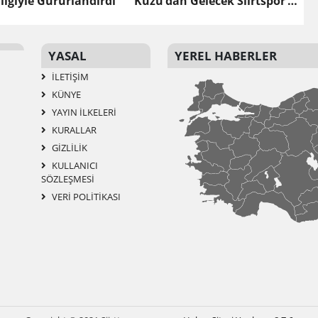
iliğiyle Gururlandırdı
Kuzu’dan Gelecek Siirtspor’a
Destek
YASAL
YEREL HABERLER
İLETIŞIM
KÜNYE
YAYIN İLKELERI
KURALLAR
GIZLILIK
KULLANICI
SÖZLEŞMESI
VERI POLITIKASI