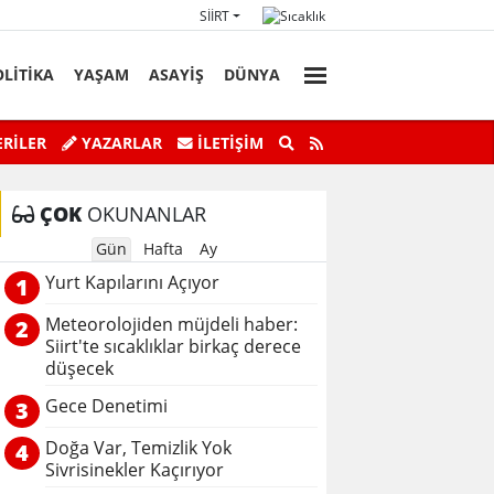
SIIRT
OLİTİKA
YAŞAM
ASAYİŞ
DÜNYA
Başkan Vekili Kızılkaya'nın Acı Günü!
Botan Çayı’n
RİLER
YAZARLAR
İLETIŞIM
ÇOK
OKUNANLAR
Gün
Hafta
Ay
Yurt Kapılarını Açıyor
1
Meteorolojiden müjdeli haber:
2
Siirt'te sıcaklıklar birkaç derece
düşecek
Gece Denetimi
3
Doğa Var, Temizlik Yok
4
Sivrisinekler Kaçırıyor