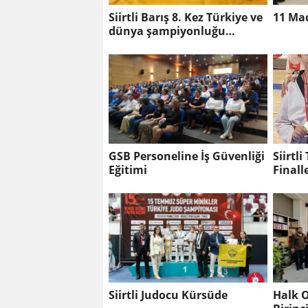
Siirtli Barış 8. Kez Türkiye ve
11 Ma
dünya şampiyonluğu
peşinde
GSB Personeline İş Güvenliği
Siirtl
Eğitimi
Finall
Siirtli Judocu Kürsüde
Halk O