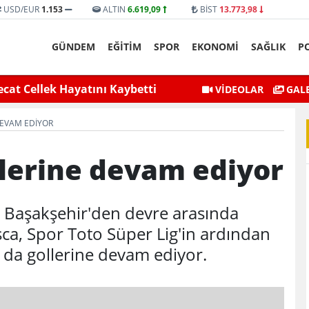
USD/EUR
1.153
ALTIN
6.619,09
BİST
13.773,98
GÜNDEM
EĞİTİM
SPOR
EKONOMİ
SAĞLIK
P
selmesiyle Mahsur Kalan Genç
Siirt Valisi ve Belediye 
VİDEOLAR
GALE
Kurtarıldı
DEVAM EDIYOR
llerine devam ediyor
 Başakşehir'den devre arasında
sca, Spor Toto Süper Lig'in ardından
 da gollerine devam ediyor.