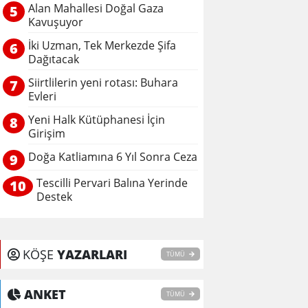
Alan Mahallesi Doğal Gaza
5
Kavuşuyor
İki Uzman, Tek Merkezde Şifa
6
Dağıtacak
Siirtlilerin yeni rotası: Buhara
7
Evleri
Yeni Halk Kütüphanesi İçin
8
Girişim
Doğa Katliamına 6 Yıl Sonra Ceza
9
Tescilli Pervari Balına Yerinde
10
Destek
KÖŞE
YAZARLARI
TÜMÜ
ANKET
TÜMÜ