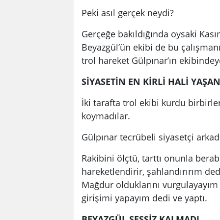
Peki asıl gerçek neydi?
Gerçeğe bakıldığında oysaki Kasım 
Beyazgül’ün ekibi de bu çalışmanı
trol hareket Gülpınar’ın ekibindey
SİYASETİN EN KİRLİ HALİ YAŞA
İki tarafta trol ekibi kurdu birbir
koymadılar.
Gülpınar tecrübeli siyasetçi arka
Rakibini ölçtü, tarttı onunla bera
hareketlendirir, şahlandırırım de
Mağdur olduklarını vurgulayayım 
girişimi yapayım dedi ve yaptı.
BEYAZGÜL SESSİZ KALMADI…