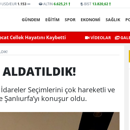
USD/EUR
1.153
ALTIN
6.625,21
BİST
13.820,62
GÜNDEM
EĞİTİM
SPOR
EKONOMİ
SAĞLIK
P
selmesiyle Mahsur Kalan Genç
Siirt Valisi ve Belediye 
VİDEOLAR
GALE
Kurtarıldı
LDIK!
 ALDATILDIK!
İdareler Seçimlerini çok hareketli ve
ye Şanlıurfa’yı konuşur oldu.