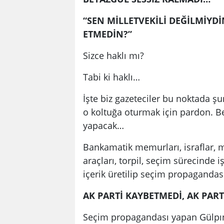
“SEN MİLLETVEKİLİ DEĞİLMİY
ETMEDİN?”
Sizce haklı mı?
Tabi ki haklı…
İşte biz gazeteciler bu noktada ş
o koltuğa oturmak için pardon. B
yapacak…
Bankamatik memurları, israflar, m
araçları, torpil, seçim sürecinde 
içerik üretilip seçim propagandası
AK PARTİ KAYBETMEDİ, AK PAR
Seçim propagandası yapan Gülpınar