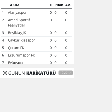
TAKIM
O
Puan
AV.
1
Alanyaspor
0
0
0
2
Amed Sportif
0
0
0
Faaliyetler
3
Beşiktaş JK
0
0
0
4
Çaykur Rizespor
0
0
0
5
Çorum FK
0
0
0
6
Erzurumspor FK
0
0
0
7
Eyüpspor
0
0
0
8
Fenerbahçe
0
0
0
GÜNÜN
KARİKATÜRÜ
TÜMÜ
9
Galatasaray
0
0
0
10
Gaziantep FK
0
0
0
11
Gençlerbirliği
0
0
0
12
Göztepe
0
0
0
13
Başakşehir FK
0
0
0