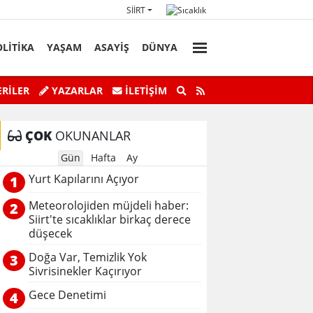
SIIRT
OLİTİKA
YAŞAM
ASAYİŞ
DÜNYA
Başkan Vekili Kızılkaya'nın Acı Günü!
Botan Çayı’n
RİLER
YAZARLAR
İLETIŞIM
ÇOK
OKUNANLAR
Gün
Hafta
Ay
Yurt Kapılarını Açıyor
1
Meteorolojiden müjdeli haber:
2
Siirt'te sıcaklıklar birkaç derece
düşecek
Doğa Var, Temizlik Yok
3
Sivrisinekler Kaçırıyor
Gece Denetimi
4