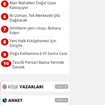
Alan Mahallesi Doğal Gaza
5
Kavuşuyor
İki Uzman, Tek Merkezde Şifa
6
Dağıtacak
Siirtlilerin yeni rotası: Buhara
7
Evleri
Yeni Halk Kütüphanesi İçin
8
Girişim
Doğa Katliamına 6 Yıl Sonra Ceza
9
Tescilli Pervari Balına Yerinde
10
Destek
KÖŞE
YAZARLARI
TÜMÜ
ANKET
TÜMÜ