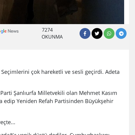
7274
OKUNMA
 Seçimlerini çok hareketli ve sesli geçirdi. Adeta
Parti Şanlıurfa Milletvekili olan Mehmet Kasım
ifa edip Yeniden Refah Partisinden Büyükşehir
eçte...
zdağ’a yenik düştü dediler. Cumhurbaşkanı