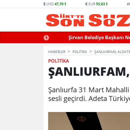
USD
47,70
EUR
55,03
llek Hayatını Kaybetti
Siirt’te Baraj Sularının Yük
HABERLER
POLİTİKA
ŞANLIURFAM, ALDATI
POLİTİKA
ŞANLIURFAM,
Şanlıurfa 31 Mart Mahalli 
sesli geçirdi. Adeta Türki