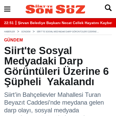
 Kaybetti
22:41 ┋ Siirt’te Baraj Sularının Yükselmesiyle Mahsur Kalan
HABERLER
GÜNDEM
SIIRT'TE SOSYAL MEDYADAKI DARP GÖRÜNTÜLERI ÜZERINE ...
GÜNDEM
Siirt'te Sosyal
Medyadaki Darp
Görüntüleri Üzerine 6
Şüpheli Yakalandı
Siirt’in Bahçelievler Mahallesi Turan
Beyazıt Caddesi’nde meydana gelen
darp olayı, sosyal medyada