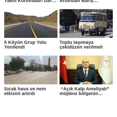
Yakın Korumaları Geri
Ardından Barış
Çekildi
Sağlandı
5 Köyün Grup Yolu
Toplu taşımaya
Yenilendi
çekidüzen verilmeli
Sıcak hava ve nem
“Açık Kalp Ameliyatı”
etkisini artırdı
müjdesi bölgenin
gündemine oturdu