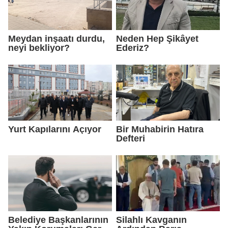
Meydan inşaatı durdu,
Neden Hep Şikâyet
neyi bekliyor?
Ederiz?
Yurt Kapılarını Açıyor
Bir Muhabirin Hatıra
Defteri
Belediye Başkanlarının
Silahlı Kavganın