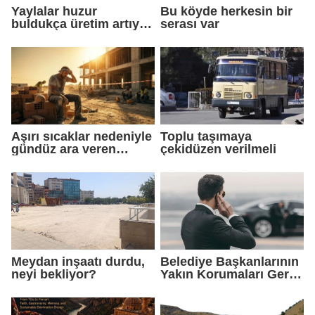
Yaylalar huzur
Bu köyde herkesin bir
buldukça üretim artıyor,
serası var
arıcılar bölgeyi
sahipleniyor
Aşırı sıcaklar nedeniyle
Toplu taşımaya
gündüz ara veren
çekidüzen verilmeli
işçiler gece çalışmaya
başladı
Meydan inşaatı durdu,
Belediye Başkanlarının
neyi bekliyor?
Yakın Korumaları Geri
Çekildi