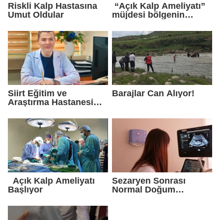
Riskli Kalp Hastasına
“Açık Kalp Ameliyatı”
Umut Oldular
müjdesi bölgenin
gündemine oturdu
Siirt Eğitim ve
Barajlar Can Alıyor!
Araştırma Hastanesi
Göğüs Cerrahisi
Uzmanı Op. Dr. Alper
Süer: “Akciğer
Nodülleri Her Zaman
Kanser Anlamına
Gelmez”
Açık Kalp Ameliyatı
Sezaryen Sonrası
Başlıyor
Normal Doğum
Başarıyla Uygulanıyor