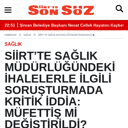
betti
22:41 ┋ Siirt’te Baraj Sularının Yükselmesiyle Mahsur Kalan Gen
16
HABERLER
SAĞLIK
SİİRT’TE SAĞLIK MÜDÜRLÜĞÜNDEKİ İHALELERLE �...
SAĞLIK
SİİRT’TE SAĞLIK
MÜDÜRLÜĞÜNDEKİ
İHALELERLE İLGİLİ
SORUŞTURMADA
KRİTİK İDDİA:
MÜFETTİŞ Mİ
DEĞİŞTİRİLDİ?