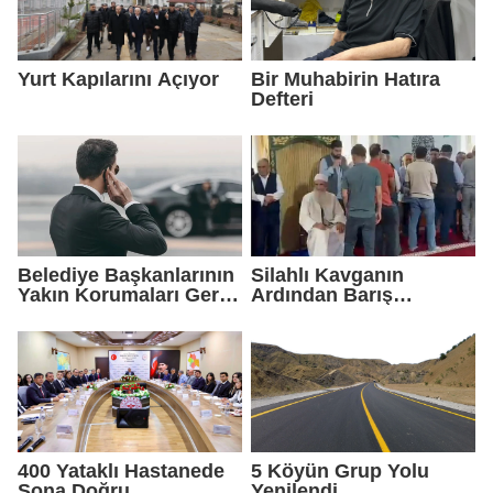
Yurt Kapılarını Açıyor
Bir Muhabirin Hatıra
Defteri
Belediye Başkanlarının
Silahlı Kavganın
Yakın Korumaları Geri
Ardından Barış
Çekildi
Sağlandı
400 Yataklı Hastanede
5 Köyün Grup Yolu
Sona Doğru
Yenilendi