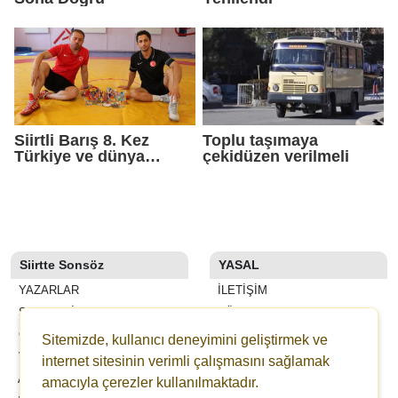
Siirtli Barış 8. Kez
Toplu taşımaya
Türkiye ve dünya
çekidüzen verilmeli
şampiyonluğu peşinde
Siirtte Sonsöz
YASAL
YAZARLAR
İLETIŞIM
SON DAKİKA
KÜNYE
GALERİLER
YAYIN İLKELERI
Sitemizde, kullanıcı deneyimini geliştirmek ve
VİDEOLAR
KURALLAR
internet sitesinin verimli çalışmasını sağlamak
ANKETLER
GIZLILIK
amacıyla çerezler kullanılmaktadır.