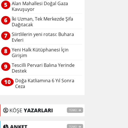
Alan Mahallesi Doğal Gaza
5
Kavuşuyor
İki Uzman, Tek Merkezde Şifa
6
Dağıtacak
Siirtlilerin yeni rotası: Buhara
7
Evleri
Yeni Halk Kütüphanesi İçin
8
Girişim
Tescilli Pervari Balına Yerinde
9
Destek
Doğa Katliamına 6 Yıl Sonra
10
Ceza
KÖŞE
YAZARLARI
TÜMÜ
ANKET
TÜMÜ