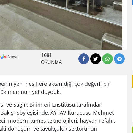
1081
OKUNMA
enin yeni nesillere aktarıldığı çok değerli bir
yük memnuniyet duyduk.
esi ve Sağlık Bilimleri Enstitüsü tarafından
 Bakış” söyleşisinde, AYTAV Kurucusu Mehmet
ci, modern kümes teknolojileri, hayvan refahı,
rdaki dönüşüm ve tavukçuluk sektörünün