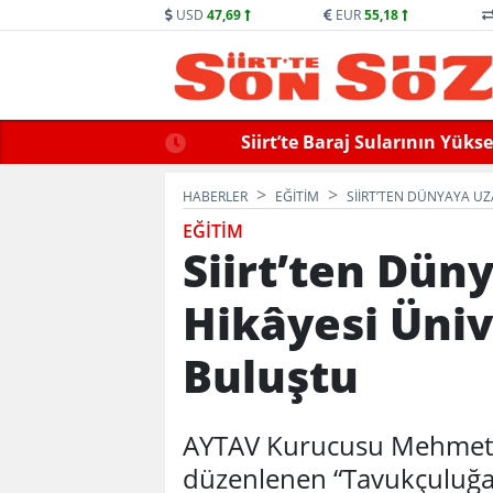
USD
47,69
EUR
55,18
llek Hayatını Kaybetti
Siirt’te Baraj Sularının Yük
HABERLER
EĞİTİM
SIIRT’TEN DÜNYAYA U
EĞİTİM
Siirt’ten Dün
Hikâyesi Üniv
Buluştu
AYTAV Kurucusu Mehmet Sa
düzenlenen “Tavukçuluğa 