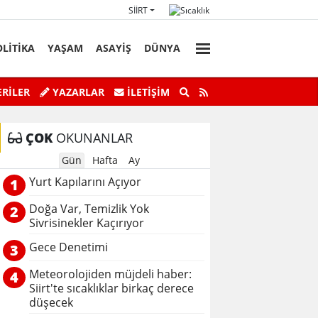
SIIRT
OLİTİKA
YAŞAM
ASAYİŞ
DÜNYA
Başkan Vekili Kızılkaya'nın Acı Günü!
Botan Çayı’n
RİLER
YAZARLAR
İLETIŞIM
ÇOK
OKUNANLAR
Gün
Hafta
Ay
Yurt Kapılarını Açıyor
1
Doğa Var, Temizlik Yok
2
Sivrisinekler Kaçırıyor
Gece Denetimi
3
Meteorolojiden müjdeli haber:
4
Siirt'te sıcaklıklar birkaç derece
düşecek