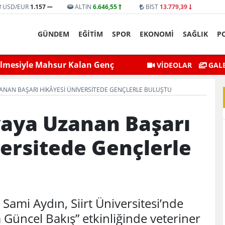
USD/EUR
1.157
ALTIN
6.646,55
BİST
13.779,39
GÜNDEM
EĞİTİM
SPOR
EKONOMİ
SAĞLIK
P
selmesiyle Mahsur Kalan Genç
Siirt Valisi ve Belediye 
VİDEOLAR
GALE
Kurtarıldı
ZANAN BAŞARI HIKÂYESI ÜNIVERSITEDE GENÇLERLE BULUŞTU
yaya Uzanan Başarı
ersitede Gençlerle
mi Aydın, Siirt Üniversitesi’nde
Güncel Bakış” etkinliğinde veteriner