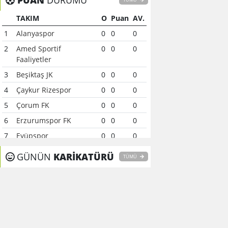
PUAN
DURUMU
TAKIM
O
Puan
AV.
1
Alanyaspor
0
0
0
2
Amed Sportif
0
0
0
Faaliyetler
3
Beşiktaş JK
0
0
0
4
Çaykur Rizespor
0
0
0
5
Çorum FK
0
0
0
6
Erzurumspor FK
0
0
0
7
Eyüpspor
0
0
0
8
Fenerbahçe
0
0
0
GÜNÜN
KARİKATÜRÜ
TÜMÜ
9
Galatasaray
0
0
0
10
Gaziantep FK
0
0
0
11
Gençlerbirliği
0
0
0
12
Göztepe
0
0
0
13
Başakşehir FK
0
0
0